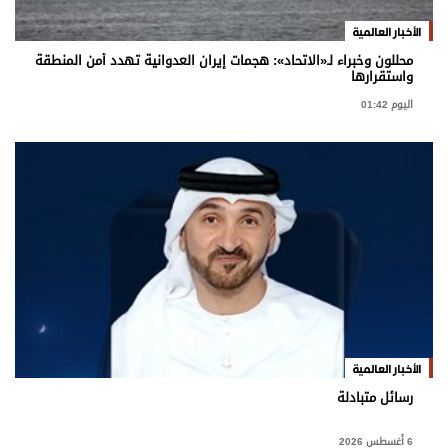
برامج
الأخبار العالمية
عدد اليوم
محللون وخبراء لـ«الاتحاد»: هجمات إيران العدوانية تهدد أمن المنطقة
واستقرارها
اليوم 01:42
مواقيت الصلاة
الأحوال الجوية
الأخبار العالمية
رسائل متبادلة
6 أغسطس 2026