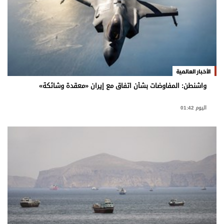
وجهات نظر
الترفيه
التعليم والمعرفة
الذكاء الاصطناعي
الأخبار العالمية
واشنطن: المفاوضات بشأن اتفاق مع إيران «معقدة وشائكة»
تغطيات
اليوم 01:42
فيديو
بودكاست
إنفوجراف
قصة صورة
كاريكتير