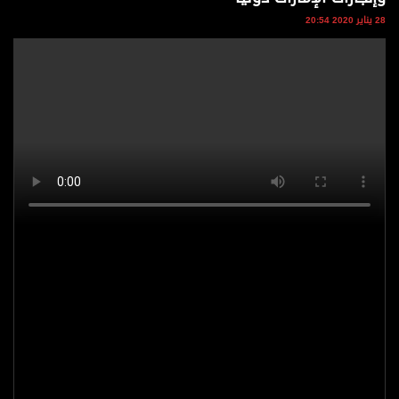
وجهات نظر
28 يناير 2020 20:54
الترفيه
التعليم والمعرفة
الذكاء الاصطناعي
تغطيات
فيديو
بودكاست
إنفوجراف
قصة صورة
كاريكتير