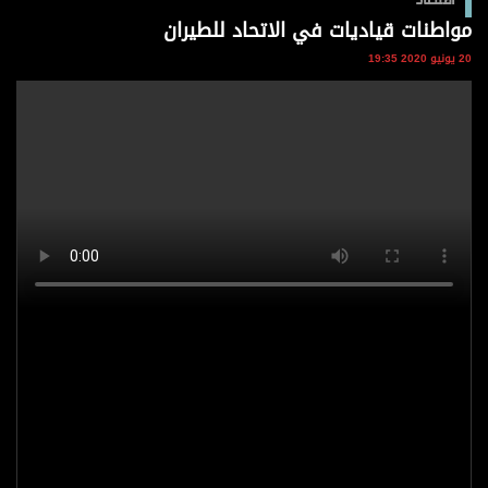
وجهات نظر
مواطنات قياديات في الاتحاد للطيران
الترفيه
20 يونيو 2020 19:35
التعليم والمعرفة
الذكاء الاصطناعي
تغطيات
فيديو
بودكاست
إنفوجراف
قصة صورة
كاريكتير