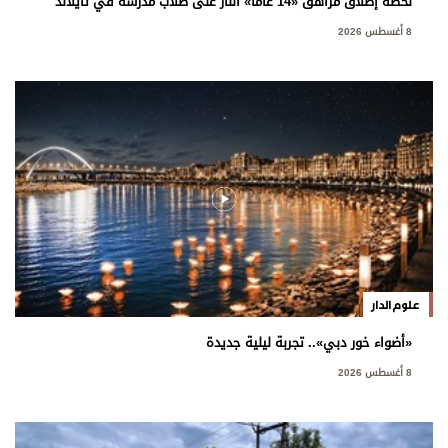
لحظة إطلاق مراهق «14 عاماً» النار على طلاب مدرسة في تايلاند
8 أغسطس 2026
علوم الدار
«أضواء خور دبي».. تجربة ليلية جديدة
8 أغسطس 2026