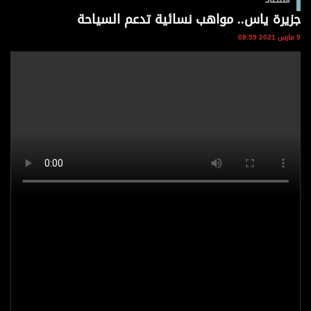
وجهات نظر
جزيرة ياس.. مواهب نسائية تدعم السياحة
الترفيه
9 مارس 2021 08:59
التعليم والمعرفة
الذكاء الاصطناعي
تغطيات
فيديو
بودكاست
إنفوجراف
قصة صورة
كاريكتير