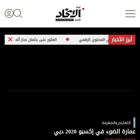
أبرز الأخبار
اراتية في المحتوى الرقمي
العثور على جثمان بحار ألماني مفقود جنوب بحر إ
تسجيل الدخول
علوم الدار
الأخبار العالمية
اقتصاد
التعليم والمعرفة
الرياضة
عمارة الضوء في إكسبو 2020 دبي
23 فبراير 2022 11:34