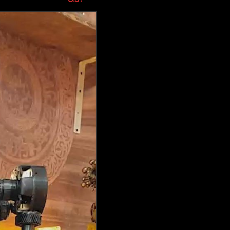
وجهات نظر
الترفيه
التعليم والمعرفة
الذكاء الاصطناعي
تغطيات
فيديو
بودكاست
إنفوجراف
قصة صورة
كاريكتير