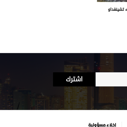
 تشينغداو
اشترك
إخلاء مسؤولية