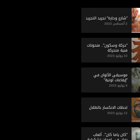
"شارع وحارة" تجريد التجريد
2 أغسطس 2023
"حركة وسكون".. منحوتات
فنية متحركة
23 يوليو 2023
موسيقى الألوان في
"إيقاعات لونية"
6 يوليو 2023
لحظات الانكسار بالظلال
12 يونيو 2023
"كان ياما كان".. ألعاب
زمان في لوحات تشكيلية