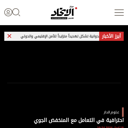
أبرز الأخبار
يران العدوانية تشكل تهديداً متزايداً للأمن الإقليمي والدولي
غارات وتفجير
تسجيل الدخول
علوم الدار
الأخبار العالمية
اقتصاد
علوم الدار
الرياضة
احترافية في التعامل مع المنخفض الجوي
18 ابريل 2024 10:24