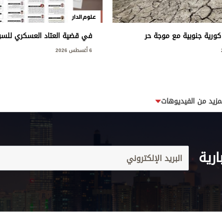
علوم الدار
كورية جنوبية مع موجة حر
في قضية العتاد العسكري للسودا
العامة: مخطط إجرامي استهد
6 أغسطس 2026
بسيادة الدولة
مزيد من الفيديوهات
ارية