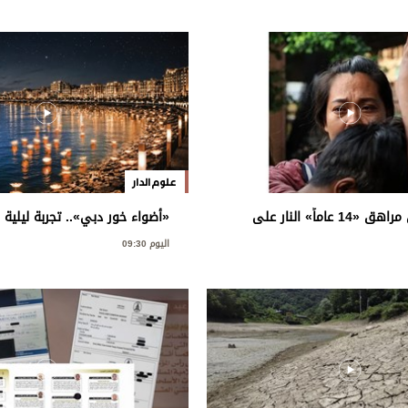
علوم الدار
لحظة إطلاق مراهق «14 عاماً» النار على
«أضواء خور دبي».. تجربة ليلية 
في تايلاند
اليوم 09:30