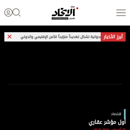
أبرز الأخبار
يران العدوانية تشكل تهديداً متزايداً للأمن الإقليمي والدولي
غارات وتفجير
تسجيل الدخول
علوم الدار
الأخبار العالمية
اقتصاد
اقتصاد
الرياضة
أول مؤشر عقاري
25 أغسطس 2024 20:22