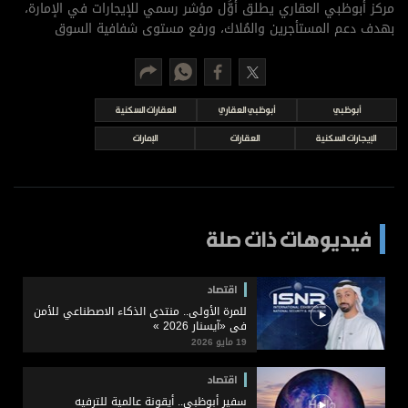
برامج
مركز أبوظبي العقاري يطلق أوَّل مؤشر رسمي للإيجارات في الإمارة،
بهدف دعم المستأجرين والمُلاك، ورفع مستوى شفافية السوق
عدد اليوم
أبوظبي
أبوظبي العقاري
العقارات السكنية
مواقيت الصلاة
الإيجارات السكنية
العقارات
الإمارات
الأحوال الجوية
فيديوهات ذات صلة
اقتصاد
للمرة الأولى.. منتدى الذكاء الاصطناعي للأمن
في «آيسنار 2026 »
19 مايو 2026
اقتصاد
سفير أبوظبي.. أيقونة عالمية للترفيه