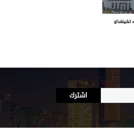
 تشينغداو
اشترك