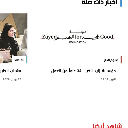
أخبار ذات صلة
علوم الدار
اقتصاد
مؤسسة زايد الخير.. 34 عاماً من العمل
«شباب الطيرا
الإنساني والتنموي
الدورة الأولى
اليوم 01:17
23 يوليو 2026
شاهد أيضًا