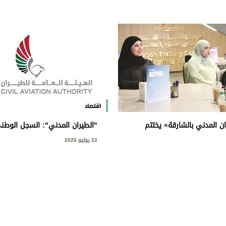
اقتصاد
ن المدني بالشارقة» يختتم
"الطيران المدني": السجل الوطني
 من البرنامج التعريفي
في الدولة يتجاوز 00
22 يوليو 2026
في تاريخه