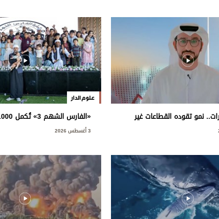
علوم الدار
رات.. نمو تقوده القطاعات غير
العطاء في دعم سكان غزة
3 أغسطس 2026