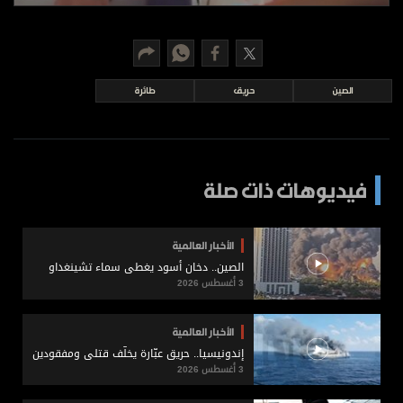
برامج
عدد اليوم
الصين
حريق
طائرة
مواقيت الصلاة
الأحوال الجوية
فيديوهات ذات صلة
الأخبار العالمية
الصين.. دخان أسود يغطي سماء تشينغداو
3 أغسطس 2026
الأخبار العالمية
إندونيسيا.. حريق عبّارة يخلّف قتلى ومفقودين
3 أغسطس 2026