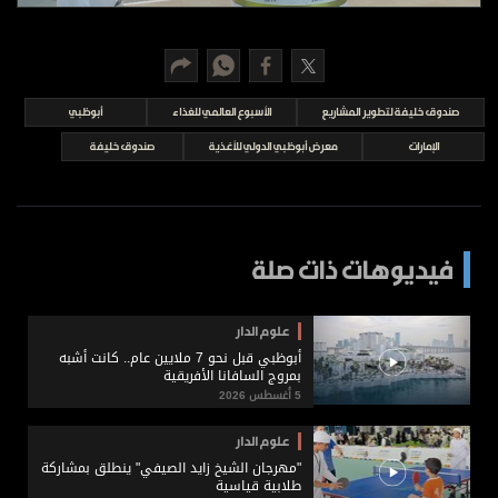
برامج
عدد اليوم
صندوق خليفة لتطوير المشاريع
الأسبوع العالمي للغذاء
أبوظبي
مواقيت الصلاة
الإمارات
معرض أبوظبي الدولي للأغذية
صندوق خليفة
الأحوال الجوية
فيديوهات ذات صلة
علوم الدار
أبوظبي قبل نحو 7 ملايين عام.. كانت أشبه
بمروج السافانا الأفريقية
5 أغسطس 2026
علوم الدار
"مهرجان الشيخ زايد الصيفي" ينطلق بمشاركة
طلابية قياسية