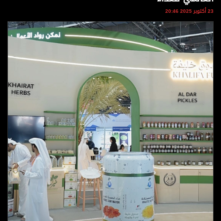
وجهات نظر
23 أكتوبر 2025 20:46
الترفيه
التعليم والمعرفة
الذكاء الاصطناعي
تغطيات
فيديو
بودكاست
إنفوجراف
قصة صورة
كاريكتير