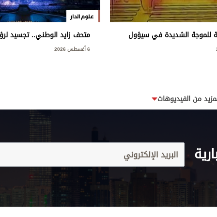
علوم الدار
ة للموجة الشديدة في سيؤول
متحف زايد الوطني.. تجسيد لرؤي
وإرثه الوطني
6 أغسطس 2026
مزيد من الفيديوهات
ارية