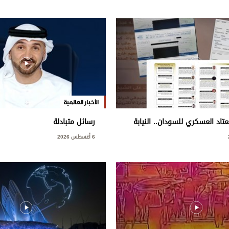
الأخبار العالمية
اد العسكري للسودان.. النيابة
رسائل متبادلة
طط إجرامي استهدف المساس
6 أغسطس 2026
ة