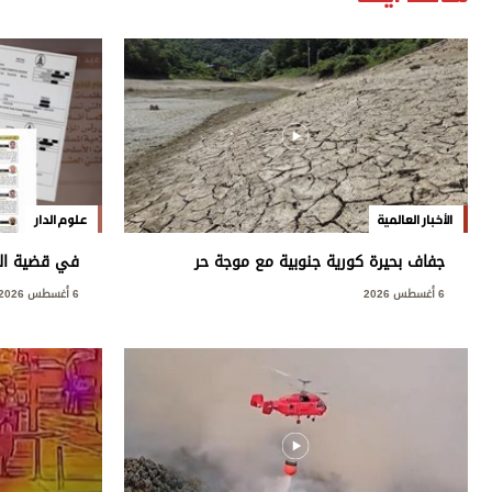
الأخبار العالمية
علوم الدار
جفاف بحيرة كورية جنوبية مع موجة حر
في قضية العت
قياسية
العامة: مخ
6 أغسطس 2026
6 أغسطس 2026
بسيادة الدول