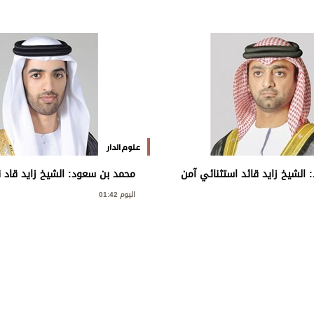
علوم الدار
: الشيخ زايد قائد استثنائي آمن
محمد بن سعود: الشيخ زايد قاد 
ان ووضع أسس نهضة وطن
شاملة أرست مكانة الإمارات بين ا
اليوم 01:42