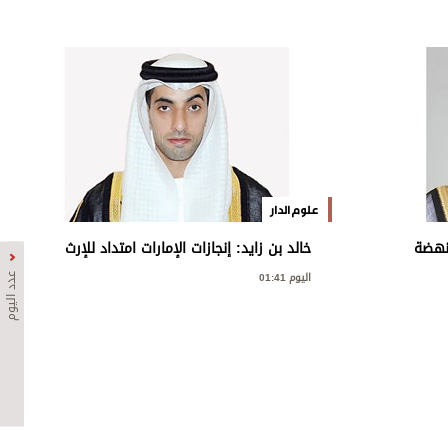
علوم الدار
نهضة
خالد بن زايد: إنجازات الإمارات امتداد للإرث
لأمم
الإنساني الخالد للشيخ زايد
اليوم 01:41
عدد اليوم