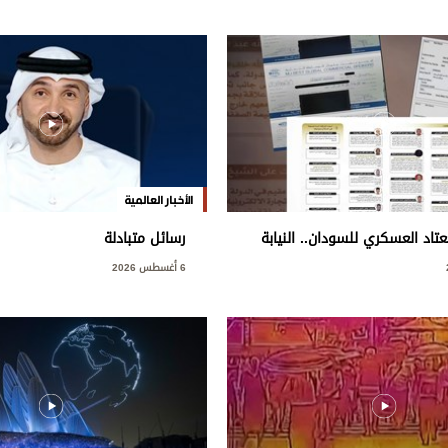
الأخبار العالمية
اد العسكري للسودان.. النيابة
رسائل متبادلة
طط إجرامي استهدف المساس
6 أغسطس 2026
ة