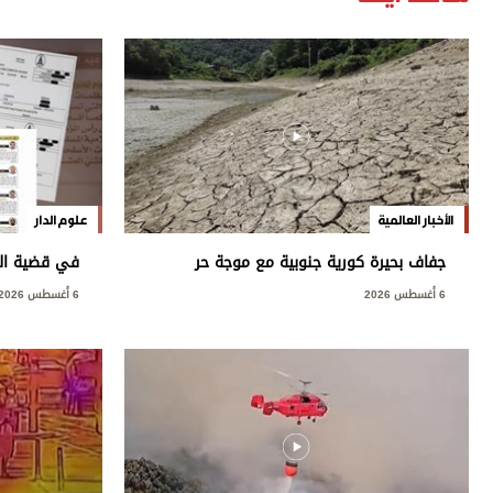
الأخبار العالمية
علوم الدار
جفاف بحيرة كورية جنوبية مع موجة حر
في قضية العت
قياسية
العامة: مخ
6 أغسطس 2026
6 أغسطس 2026
بسيادة الدول