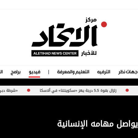
جهات نظر
الترفيه
التعليم والمعرفة
فيديو
برامج
ال
ة 5.5 درجة يهز «سكوينتنا» في ألاسكا
«شرطة دبي» تطلق مبادرة «orizon X
يواصل مهامه الإنسانية