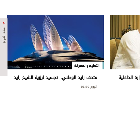
عدد اليوم
التعليم والمعرفة
رة الداخلية
متحف زايد الوطني.. تجسيد لرؤية الشيخ زايد
منظومة
وإرثه الوطني
اليوم 01:30
لة