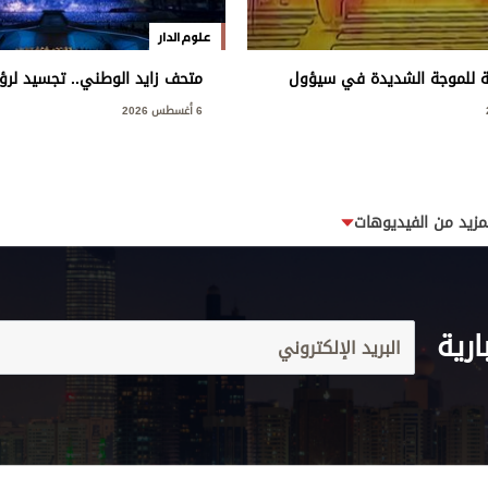
علوم الدار
ة للموجة الشديدة في سيؤول
متحف زايد الوطني.. تجسيد لرؤي
وإرثه الوطني
6 أغسطس 2026
مزيد من الفيديوهات
ارية