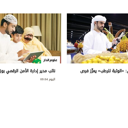
علوم الدار
: «الوثبة للرطب» يعزّز فرص
نائب مدير إدارة الأمن الرقمي بوزا
ويق
لـ «الاتحاد»: سبّاقة في تدشين 
اليوم 09:04
شاملة لـ«السلامة الرقمية» للطفو