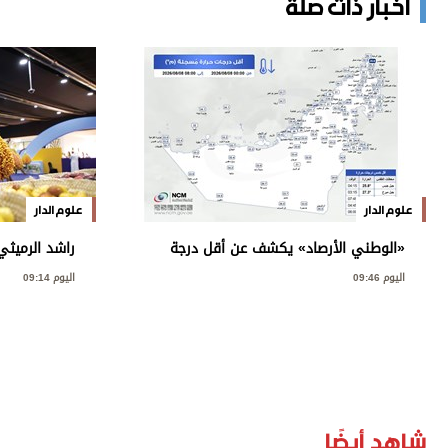
أخبار ذات صلة
علوم الدار
علوم الدار
«الوطني الأرصاد» يكشف عن أقل درجة
راشد الرميثي
حرارة سُجلت في الدولة
العرض والتس
اليوم 09:46
اليوم 09:14
شاهد أيضًا