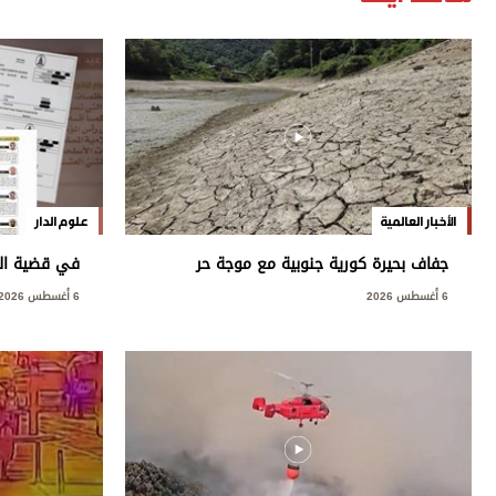
الأخبار العالمية
علوم الدار
جفاف بحيرة كورية جنوبية مع موجة حر
في قضية العت
قياسية
العامة: مخ
6 أغسطس 2026
6 أغسطس 2026
بسيادة الدول