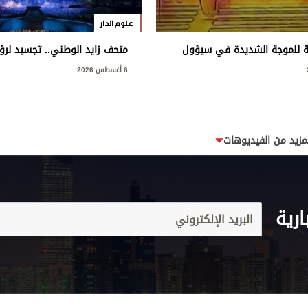
علوم الدار
ة للموجة الشديدة في سيؤول
متحف زايد الوطني.. تجسيد لرؤي
وإرثه الوطني
6 أغسطس 2026
مزيد من الفيديوهات
ارية