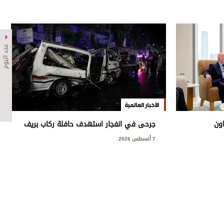
عدد اليوم
الأخبار العالمية
اون
جرحى في انفجار استهدف حافلة ركاب بريف
دة
دمشق
7 أغسطس 2026