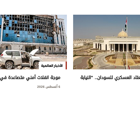
الأخبار العالمية
اد العسكري للسودان.. "النيابة
موجة انفلات أمني متصاعدة في 
خطط إجرامي استهدف المساس
6 أغسطس 2026
ة وأمنها والزج باسمها في
ها به