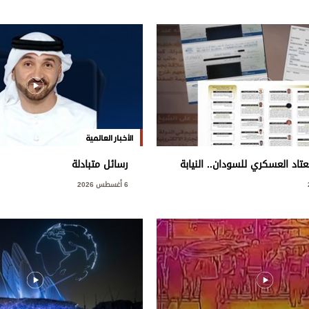
الأخبار العالمية
اد العسكري للسودان.. النيابة
رسائل متبادلة
طط إجرامي استهدف المساس
6 أغسطس 2026
ة