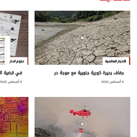
الأخبار العالمية
علوم الدار
جفاف بحيرة كورية جنوبية مع موجة حر
في قضية العت
قياسية
العامة: مخ
6 أغسطس 2026
6 أغسطس 2026
بسيادة الدول