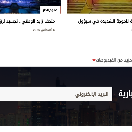
علوم الدار
ة للموجة الشديدة في سيؤول
متحف زايد الوطني.. تجسيد لرؤي
وإرثه الوطني
6 أغسطس 2026
مزيد من الفيديوهات
ارية