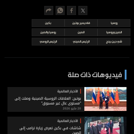
برامج
عدد اليوم
روسيا
فلاديمير بوتين
بكين
الصين وروسيا
الصين
روسيا والصين
مواقيت الصلاة
شي جين بينج
الرئيس الصيني
الرئيس الروسي
الأحوال الجوية
فيديوهات ذات صلة
الأخبار العالمية
بوتين: العلاقات الروسية الصينية وصلت إلى
"مستوى عال غير مسبوق"
20 مايو 2026
الأخبار العالمية
شاشات في بكين تعرض زيارة ترامب إلى
الصين