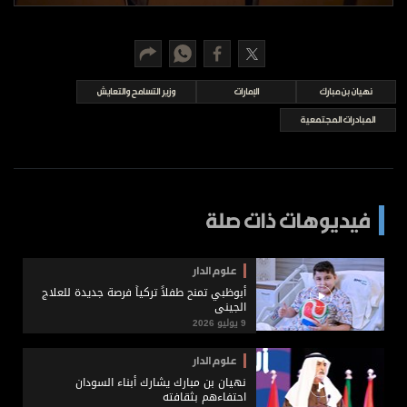
برامج
عدد اليوم
نهيان بن مبارك
الإمارات
وزير التسامح والتعايش
مواقيت الصلاة
المبادرات المجتمعية
الأحوال الجوية
فيديوهات ذات صلة
علوم الدار
أبوظبي تمنح طفلاً تركياً فرصة جديدة للعلاج
الجيني
9 يوليو 2026
علوم الدار
نهيان بن مبارك يشارك أبناء السودان
احتفاءهم بثقافته