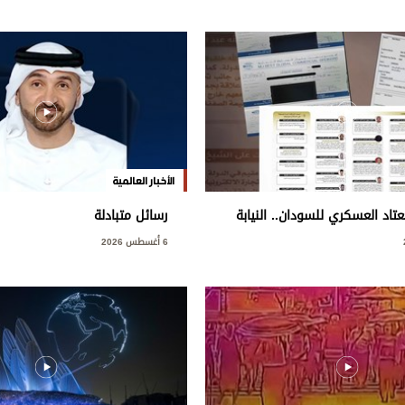
الأخبار العالمية
اد العسكري للسودان.. النيابة
رسائل متبادلة
طط إجرامي استهدف المساس
6 أغسطس 2026
ة