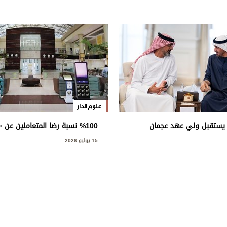
علوم الدار
 يستقبل ولي عهد عجمان
%100 نسبة رضا المتعاملين عن
الآليات والسائقين» في عجمان
15 يوليو 2026