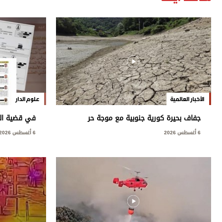
الأخبار العالمية
علوم الدار
جفاف بحيرة كورية جنوبية مع موجة حر
في قضية العت
قياسية
العامة: مخ
6 أغسطس 2026
6 أغسطس 2026
بسيادة الدول