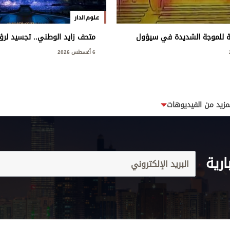
علوم الدار
ة للموجة الشديدة في سيؤول
متحف زايد الوطني.. تجسيد لرؤي
وإرثه الوطني
6 أغسطس 2026
مزيد من الفيديوهات
ارية