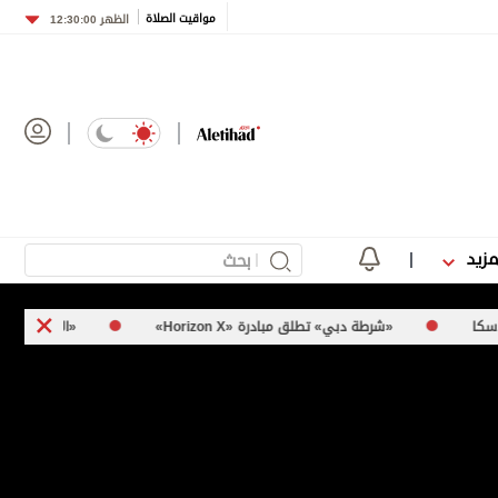
مواقيت الصلاة
الظهر
12:30:00
مزيد
«شرطة دبي» تطلق مبادرة «Horizon X»
«الإمارات الصحية» تنفّذ حملة ل