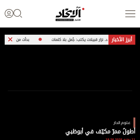
أبرز الأخبار
د. نزار قبيلات يكتب: جُمل بلا كلمات
بدأت من «فيس بوك» وصدرت في 
تسجيل الدخول
علوم الدار
الأخبار العالمية
اقتصاد
علوم الدار
الرياضة
أطولُ ممرّ مكيّف في أبوظبي
11 يونيو 2026 18:26