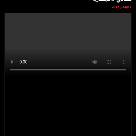
وجهات نظر
1 نوفمبر 2015
الترفيه
التعليم والمعرفة
الذكاء الاصطناعي
تغطيات
فيديو
بودكاست
إنفوجراف
قصة صورة
كاريكتير