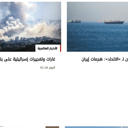
الأخبار العالمية
 لـ «الاتحاد»: هجمات إيران
غارات وتفجيرات إسرائيلية على بل
ل تهديداً متزايداً للأمن
في جنوب لبنان
اليوم 01:18
دولي