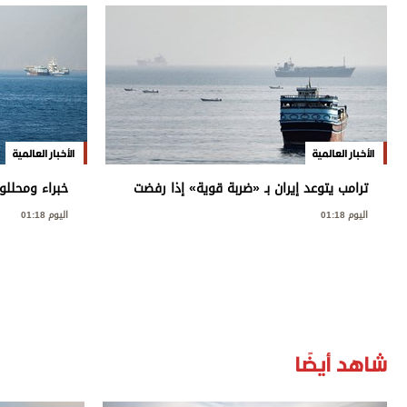
الأخبار العالمية
الأخبار العالمية
ترامب يتوعد إيران بـ «ضربة قوية» إذا رفضت
خبراء ومحللون
إعادة فتح «هرمز»
العدوانية تشك
اليوم 01:18
اليوم 01:18
الإقليمي وال
شاهد أيضًا