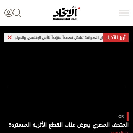
أبرز الأخبار
جمات إيران العدوانية تشكل تهديداً متزايداً للأمن الإقليمي والدولي
غارات 
تسجيل الدخول
علوم الدار
الأخبار العالمية
اقتصاد
QR
الرياضة
المتحف المصري يعرض مئات القطع الأثرية المـستردة
17 يناير 2016