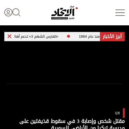
أبرز الأخبار
رارة منذ عام 1884
«الفارس الشهم 3» تدعم أهالي غزة بـ 5 مبادرات إنسانية
تسجيل الدخول
علوم الدار
الأخبار العالمية
اقتصاد
QR
الرياضة
مقتل شخص وإصابة 3 في سقوط قذيفتين على
مدرسة تركيا من الأراضي السورية