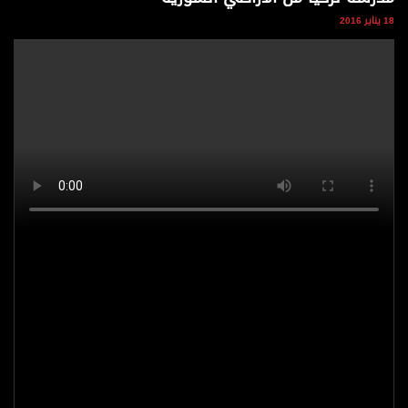
وجهات نظر
18 يناير 2016
الترفيه
التعليم والمعرفة
الذكاء الاصطناعي
تغطيات
فيديو
بودكاست
إنفوجراف
قصة صورة
كاريكتير