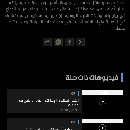
برامج
أعلنت موسكو مقتل خمسة من جنودها أمس، بعد إسقاط مروحيتهم
بنيران أطلقت في محافظة إدلب شمال غرب سوريا. وقالت وزارة الدفاع
عدد اليوم
في بيان بثته وكالات الأنباء الروسية، إن مروحية عسكرية روسية تشارك
في العملية «الإنسانية» الجارية في مدينة حلب السورية وعلى متنها
ضابطان
مواقيت الصلاة
الأحوال الجوية
فيديوهات ذات صلة
QR
القمر الصناعي الإماراتي الياه_3 ينجح في
مهمته
30 مايو 2018
QR
مسابقة فكر مع الاتحاد ( اليوم 13 )