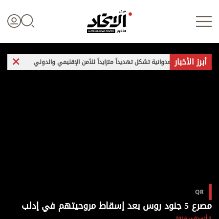
أبرز الأخبار
إيران العدوانية تشكل تهديداً متزايداً للأمن الإقليمي والدولي
غارات وتفجي
تسجيل الدخول
علوم الدار
الأخبار العالمية
اقتصاد
QR
الرياضة
مصرع 5 جنود روس بعد إسقاط مروحيتهم في إدلب
2 أغسطس 2016