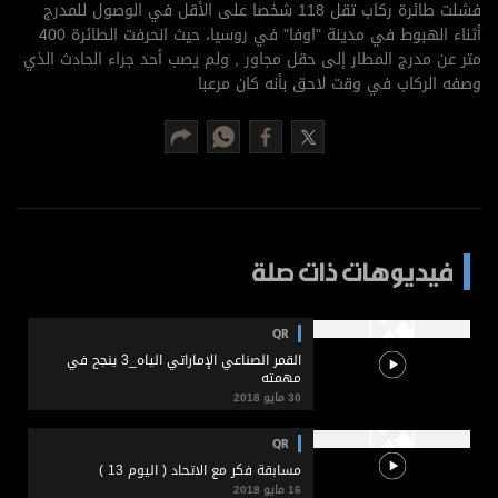
برامج
فشلت طائرة ركاب تقل 118 شخصا على الأقل في الوصول للمدرج
أثناء الهبوط في مدينة "اوفا" في روسيا، حيث انحرفت الطائرة 400
عدد اليوم
متر عن مدرج المطار إلى حقل مجاور , ولم يصب أحد جراء الحادث الذي
وصفه الركاب في وقت لاحق بأنه كان مرعبا
مواقيت الصلاة
الأحوال الجوية
فيديوهات ذات صلة
QR
القمر الصناعي الإماراتي الياه_3 ينجح في
مهمته
30 مايو 2018
QR
مسابقة فكر مع الاتحاد ( اليوم 13 )
16 مايو 2018