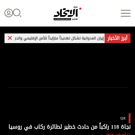
أبرز الأخبار
: هجمات إيران العدوانية تشكل تهديداً متزايداً للأمن الإقليمي والدولي
غارا
تسجيل الدخول
علوم الدار
الأخبار العالمية
اقتصاد
QR
الرياضة
نجاة 118 راكباً من حادث خطير لطائرة ركاب في روسيا
13 أغسطس 2016