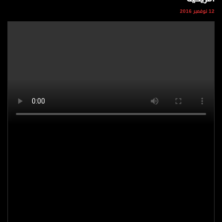
وجهات نظر
12 نوفمبر 2016
الترفيه
التعليم والمعرفة
الذكاء الاصطناعي
تغطيات
فيديو
بودكاست
إنفوجراف
قصة صورة
كاريكتير