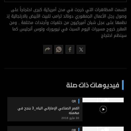
برامج
اتسمت المظاهرات التي خرجت في مدن أمريكية كبرى احتجاجاً على
عدد اليوم
وصول رجل الأعمال الجمهوري دونالد ترامب للبيت الأبيض بالارتجالية إذ
نظمها على عجل شبان أميركيون من خلفيات وأجندات مختلفة , ومن
المقرر خروج مسيرات اليوم السبت في نيويورك ولوس أنجليس كما
سينظم احتجاج
مواقيت الصلاة
الأحوال الجوية
فيديوهات ذات صلة
QR
القمر الصناعي الإماراتي الياه_3 ينجح في
مهمته
30 مايو 2018
QR