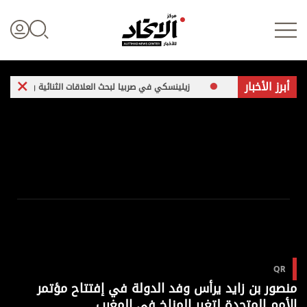
أبرز الأخبار
بحر إيجه
زيلينسكي في صربيا لبحث العلاقات الثنائية والتعاون الأمني
تسجيل الدخول
علوم الدار
الأخبار العالمية
اقتصاد
QR
الرياضة
منصور بن زايد يرأس وفد الدولة في إفتتاح مؤتمر
الأمم المتحدة لتغير المناخ في المغرب