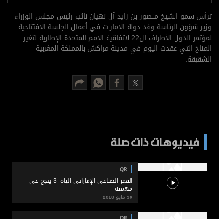
برامج
ترأس سمو الشيخ منصور بن زايد آل نهيان نائب رئيس مجلس الوزراء
عدد اليوم
وزير شؤون الرئاسة وفد دولة الامارات في أعمال الجلسة الافتتاحية
لمؤتمر الدول الأطراف ال22 لاتفاقية الامم المتحدة الإطارية لتغير
المناخ التي عقدت اليوم في مدينة مراكش بالمملكة المغربية
الشقيقة.
مواقيت الصلاة
الأحوال الجوية
فيديوهات ذات صلة
QR
القمر الصناعي الإماراتي الياه_3 ينجح في
مهمته
30 مايو 2018
QR