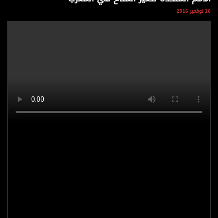
وجهات نظر
16 نوفمبر 2016
الترفيه
التعليم والمعرفة
الذكاء الاصطناعي
تغطيات
فيديو
بودكاست
إنفوجراف
قصة صورة
كاريكتير