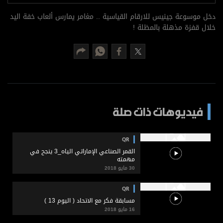
برامج
دخل موسوعة جينيس للارقام القياسية .. مغامر يمارس ألعاب خفة اليد
عدد اليوم
خلال قفزة مذهلة بالمظلة !
مواقيت الصلاة
الأحوال الجوية
فيديوهات ذات صلة
QR
القمر الصناعي الإماراتي الياه_3 ينجح في
مهمته
30 مايو 2018
QR
مسابقة فكر مع الاتحاد ( اليوم 13 )
16 مايو 2018