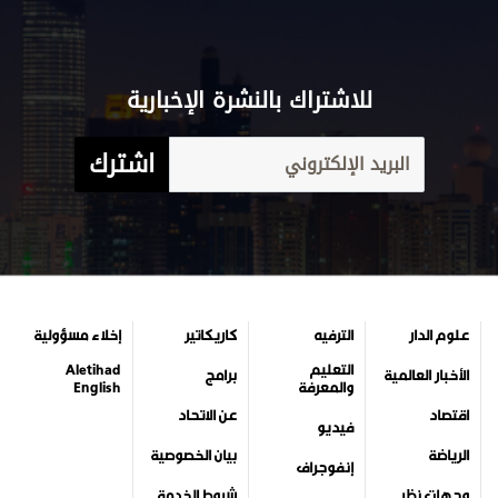
للاشتراك بالنشرة الإخبارية
اشترك
علوم الدار
الترفيه
كاريكاتير
إخلاء مسؤولية
التعليم
Aletihad
الأخبار العالمية
برامج
والمعرفة
English
اقتصاد
عن الاتحاد
فيديو
الرياضة
بيان الخصوصية
إنفوجراف
وجهات نظر
شروط الخدمة