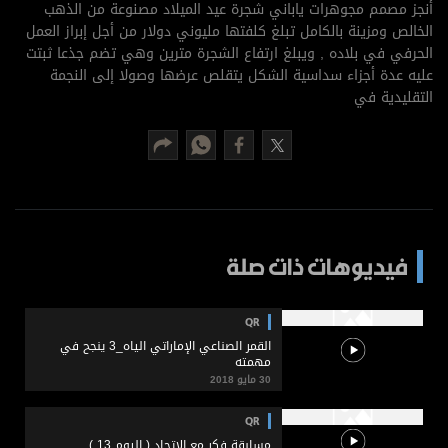
برامج
أنجز مصمم مجوهرات ياباني شجرة عيد الميلاد مصنوعة من الذهب
الخالص ومزينة بالكامل تبلغ كلفتها مليوني دولار من أجل إبراز العمل
عدد اليوم
الحرفي في بلاده , ويبلغ ارتفاع الشجرة مترين وهي تضم جذعا ثبتت
عليه عدة أجزاء سداسية الشكل يتقلص عرضها وصولا إلى النجمة
التقليدية في
مواقيت الصلاة
الأحوال الجوية
فيديوهات ذات صلة
QR
القمر الصناعي الإماراتي الياه_3 ينجح في
مهمته
30 مايو 2018
QR
مسابقة فكر مع الاتحاد ( اليوم 13 )