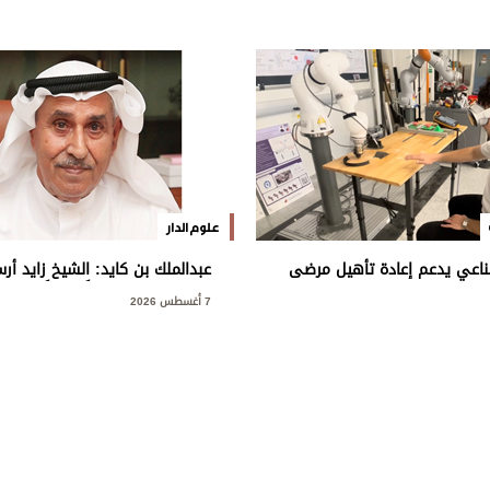
علوم الدار
ناعي يدعم إعادة تأهيل مرضى
عبدالملك بن كايد: الشيخ زايد أ
غية
دولة أصبحت نموذجاً عالمياً في الت
7 أغسطس 2026
والإنسانية