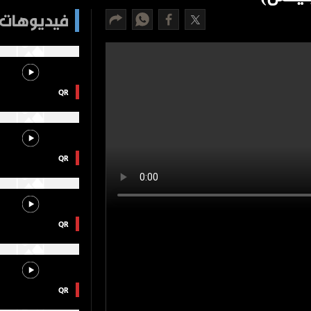
فيديوهات 
QR
QR
QR
QR