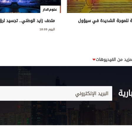
علوم الدار
ة للموجة الشديدة في سيؤول
متحف زايد الوطني.. تجسيد لرؤي
وإرثه الوطني
اليوم 18:09
مزيد من الفيديوهات
ارية