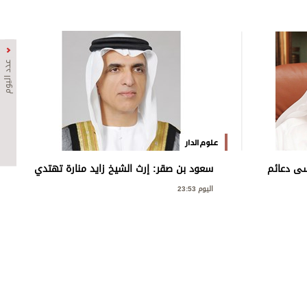
عدد اليوم
علوم الدار
رسى دعائم
سعود بن صقر: إرث الشيخ زايد منارة تهتدي
نمية
بها الأجيال
اليوم 23:53