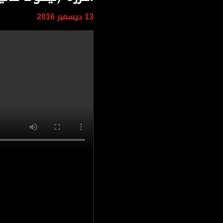
وجهات نظر
13 ديسمبر 2016
الترفيه
التعليم والمعرفة
الذكاء الاصطناعي
تغطيات
فيديو
بودكاست
إنفوجراف
قصة صورة
كاريكتير