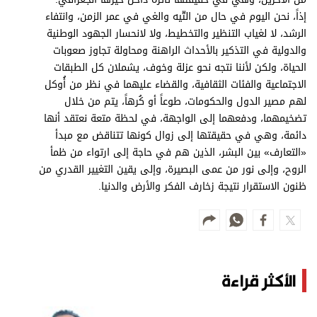
إذاً، نحن اليوم في حال من التّيه والغي في عمر الزمن، وانتفاء
الرشد، لا لغياب التنظير والتخطيط، ولا لانحسار الجهود الوطنية
والدولية في التذكير بالأحداث الراهنة ومحاولة تجاوز صعوبات
الحياة، ولكن لأننا نتجه نحو عزلة وخوف، يشملان كل الطبقات
الاجتماعية والفئات الثقافية، والقضاء عليهما في نظر من أُوكل
لهم مصير الدول والحكومات، طوعاً أو كُرهاً، يتم من خلال
تضخيمهما، ودفعهما إلى الواجهة، في لحظة متعة نعتقد أنها
دائمة، وهي في حقيقتها إلى زوال كونها تتناقض مع مبدأ
«التعارف» بين البشر، الذين هم في حاجة إلى ارتواء من ظمأ
الروح، وإلى نور من عمى البصيرة، وإلى يقين التغيير القدري من
ظنون الاستقرار نتيجة زخارف الفكر والأرض والدنيا.
الأكثر قراءة