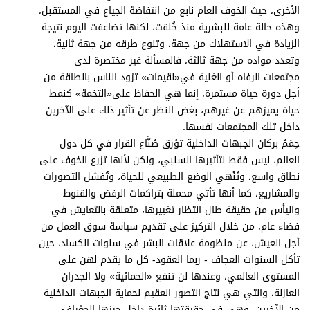
الأخرى، حيث الخوف العام نابع من انتفاضة الجياع في المستقبل،
وهذه حالة عامة للبشرية منذ خُلقت، لكنها تضاعفت اليوم نتيجة
الزيادة في الاستهلاك من جهة، وتنوع طرقه من جهة ثانية،
وتعدد مواده من جهة ثالثة، فالمسألة غير مختصرة لدى
مجتمعات الرفاه أو الغنية في«لقيمات» تزود الناس بالطاقة من
أجل دورة حياة مستمرة، إنما هي الحفاظ على«التخمة» كنمط
حياة يميزهم عن غيرهم، بغض النظر عن تأثير ذلك على الآخرين
داخل تلك المجتمعات نفسها.
حِمَمُ بركان الجبهات الداخلية تؤرق صُنَّاع القرار في كل دول
العالم، ليس فقط لتأثيرها السلبي، ولكن لأنها تزرع الخوف على
نطاق واسع، وتُنْهي الوضع الطبيعي للحياة، وتُفشل التصورات
والمشاريع، كما أنها تأتي محملة بتراكمات الرفض والقنوط
واليأس من حقيقة طال انتظار تغييرها، متعلقة بالتعايش في
فضاء عام، من خلال التركيز على تقديم سياسة سوق العمل من
أجل العيش، عن منظومة علاقات البشر في سنوات الكساد، حين
تأكل السنوات العجاف - ربما العقود- كل ما يقدم لهن على
المستوى العالمي، وعندها لن تنفع «الحمائية» ولا الجدران
العازلة، والتي هي نتاج التصور العقيم لحماية الجبهات الداخلية
من الآخرين، وهي في حقيقتها ثائرة داخل حيزها الجغرافي.