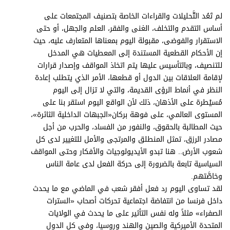
برامج
لم تَعُد التَّحليلات والقراءات الخاصة بتصنيف المجتمعات على
عدد اليوم
أساس التقدم والتخلف، الغنى والفقر، العلم والجهل، أو حتى
الاستقرار والفوضى، مقبولة اليوم بمعناها المتعارف عليه، حيث
إن الأحكام القطعية المستندة إلى المعطيات هي المدخل
للتنصيف، وبالتأسيس عليها يتم اتخاذ المواقف وإصدار قرارات
مواقيت الصلاة
لإقامة العلاقات بين الدول أو قطعها، الأمر الذي يتطلب إعادة
الأحوال الجوية
النظر في أنماط الرؤى القديمة، والتي لا تزال إلى اليوم
مُسيْطرة على الأذهان، ذلك لأن الواقع اليوم استقر بنا على
المستوى العالمي، على فوهة بركان«الجبهات الداخلية الثائرة»،
حيث المطالبة بالحقوق، والنفور من الفساد، والحرب من أجل
مصادر الرزق، تمثل المنطلق والمرتجى والأمل للتغيير لدى كل
شعوب الأرض.. هنا تبدو الأيديولوجيات والأفكار وحتى المواقف
السياسية تابعة بالضرورة إلى حركة الفعل لدى عامة الناس
وخاصَّتهم.
لقد تساوى اليوم رد فعل أفقر شعب في الماضي مع ما يحدث
داخل فرنسا من انتفاضة اجتماعية تحركات أصحاب «السترات
الصفراء» مثلاً وله نفس التأثير على ما يحدث في الولايات
المتحدة الأميركية والصين والهند وروسيا، وفي كل الدول