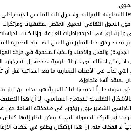
عضوي.
 المنظومة الليبرالية، ولا حول آلية التنافس الديمقراطي 
اف حول السجل الثقافي العميق المتصل بمقتضيات ومرتكزات 
ني واليساري في الديمقراطيات العريقة. وإذا كانت الدراسات
ر يتحدد وفق خط التمايز بين المدن الصناعية الصغيرة المت
 الجديدة) والمدن والأحياء والنخب المندمجة في حركة العول
اب لا يمكن اختزاله في خارطة طبقية محددة، بل له جذوره ال
ي التي بدأت في الأدبيات اليسارية ما بعد الحداثية قبل أن تأ
ان يعتقد أنها متجاوزة.
ي تعرفه حالياً الديمقراطياتُ الغربيةُ هو صدام بين تيار تق
 بالأشكال التقليدية للاجتماع السياسي. إلا أن هذا التصنيف
الفرنسي الشهير «بول ريكور» في ملاحظته الهامة حول عج
وروث؛ أي التركة المنقولة التي لا يمكن النظر إليها كماض
لالياً لا انفكاك منه. إن هذا الإشكال يطفو في لحظات الأزما