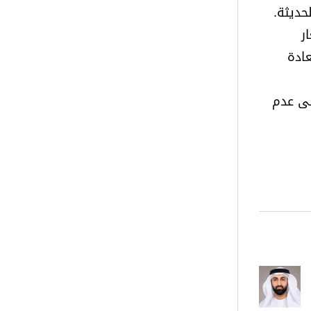
حديثة.
ر
عادة
لى عدم