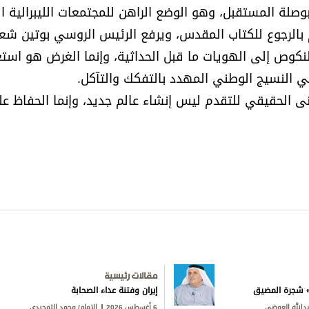
وصلة المستقبل، وهو الوضع الراهن للمجتمعات الليبرالية ال
م بالرجوع للكتاب المقدس، ويرفع الرئيس الروسي بوتين شعا
النكوص إلى الهويات ما قبل الحداثية، وإنما الغرض هو است
مي النسيج الوطني المهدد بالتفكك والتآكل.
نى الحقيقي للتقدم ليس إنشاء عالم جديد، وإنما الحفاظ ع
مقالات رئيسية
ق» شجرة المضيق
إيران وفتنة عداء الصحابة
بدالله العوضي
6 أغسطس 2026
الإمام/ محمد التوحيدي