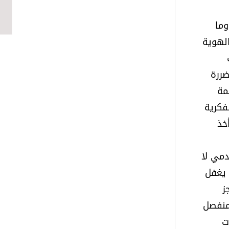
وما
الهوية
ضررة
مة
فكرية
خذ
دمي لا
 يغفل
ز
 منفصل
ت