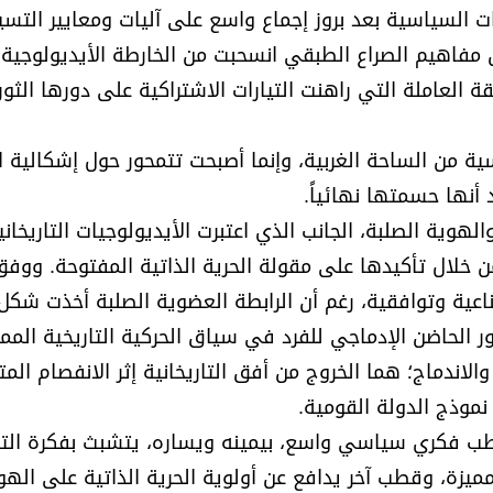
 السياسية بعد بروز إجماع واسع على آليات ومعايير التسيي
مفاهيم الصراع الطبقي انسحبت من الخارطة الأيديولوجية ب
 العاملة التي راهنت التيارات الاشتراكية على دورها الثو
ة من الساحة الغربية، وإنما أصبحت تتمحور حول إشكالية ال
 أنها حسمتها نهائياً.
الهوية الصلبة، الجانب الذي اعتبرت الأيديولوجيات التاريخاني
من خلال تأكيدها على مقولة الحرية الذاتية المفتوحة. ووف
عية وتوافقية، رغم أن الرابطة العضوية الصلبة أخذت شكل 
 الحاضن الإدماجي للفرد في سياق الحركية التاريخية الممت
لاندماج؛ هما الخروج من أفق التاريخانية إثر الانفصام المتز
 نموذج الدولة القومية.
قطب فكري سياسي واسع، بيمينه ويساره، يتشبث بفكرة التق
مميزة، وقطب آخر يدافع عن أولوية الحرية الذاتية على الهو