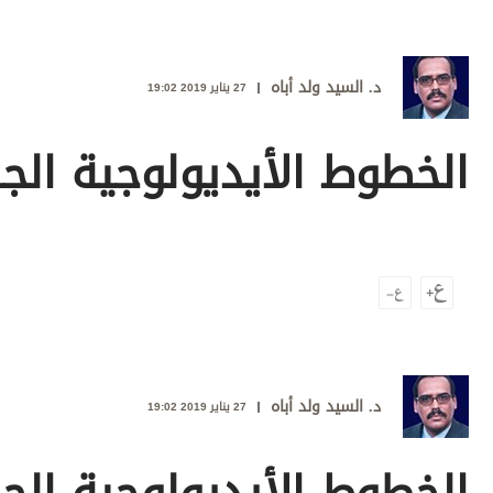
وجهات نظر
الترفيه
د. السيد ولد أباه
التعليم والمعرفة
27 يناير 2019 19:02
الذكاء الاصطناعي
الخطوط الأيديولوجية الج
تغطيات
فيديو
بودكاست
إنفوجراف
قصة صورة
د. السيد ولد أباه
27 يناير 2019 19:02
كاريكتير