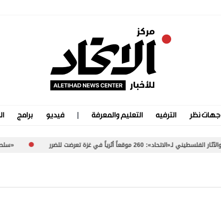
جهات نظر
الترفيه
التعليم والمعرفة
فيديو
برامج
ال
قعاً أثرياً في غزة تعرضت للضرر
«سلطة بورتسودان».