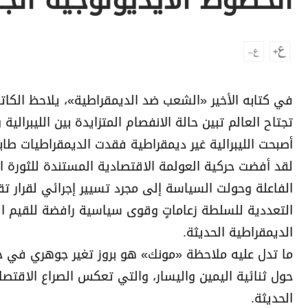
الخطوط الأيديولوجية الج
برامج
عدد اليوم
مواقيت الصلاة
في كتابه الأخير «الشعب ضد الديمقراطية»، يلاحظ الكا
الأحوال الجوية
تجتاح العالم تبين حالة الانفصام المتزايدة بين الليبرال
أصبحت الليبرالية غير ديمقراطية فقدت الديمقراطيات طابع
لقد أفضت حركية العولمة الاقتصادية المستندة للثورة ا
الفاعلة وحولت السياسة إلى مجرد تسيير إجرائي لقرار ت
التعددية للسلطة زعاماتٍ وقوى سياسية رافضة للقيم اللي
الديمقراطية الحديثة.
ما تدل عليه ملاحظة «مونك» هو بروز تغير جوهري في خا
حول ثنائية اليمين واليسار، والتي تعكس الصراع الاقتص
الحديثة.