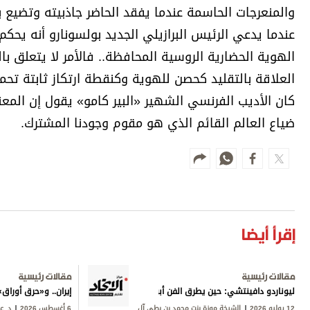
والمنعرجات الحاسمة عندما يفقد الحاضر جاذبيته وتضيع ب
عندما يدعي الرئيس البرازيلي الجديد بولسونارو أنه يحك
الهوية الحضارية الروسية المحافظة.. فالأمر لا يتعلق ب
العلاقة بالتقليد كحصن للهوية وكنقطة ارتكاز ثابتة تح
كان الأديب الفرنسي الشهير «البير كامو» يقول إن المع
ضياع العالم القائم الذي هو مقوم وجودنا المشترك.
إقرأ أيضا
مقالات رئيسية
مقالات رئيسية
ليوناردو دافينتشي: حين يطرق الفن أبواب المعرفة
إيران.. و«حرق أورا
12 يوليو 2026
الشيخة موزة بنت محمد بن بطي آل
6 أغسطس 2026
د. ع