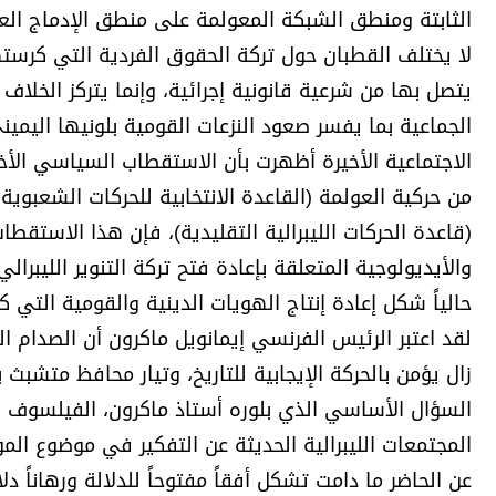
الثابتة ومنطق الشبكة المعولمة على منطق الإدماج ال
لا يختلف القطبان حول تركة الحقوق الفردية التي كرستها
يتصل بها من شرعية قانونية إجرائية، وإنما يتركز الخل
الجماعية بما يفسر صعود النزعات القومية بلونيها اليمي
الاجتماعية الأخيرة أظهرت بأن الاستقطاب السياسي الأخي
من حركية العولمة (القاعدة الانتخابية للحركات الشعبوية
(قاعدة الحركات الليبرالية التقليدية)، فإن هذا الاستقط
والأيديولوجية المتعلقة بإعادة فتح تركة التنوير الليبرال
حالياً شكل إعادة إنتاج الهويات الدينية والقومية التي ك
لقد اعتبر الرئيس الفرنسي إيمانويل ماكرون أن الصدام الذ
زال يؤمن بالحركة الإيجابية للتاريخ، وتيار محافظ متشبث
السؤال الأساسي الذي بلوره أستاذ ماكرون، الفيلسوف 
المجتمعات الليبرالية الحديثة عن التفكير في موضوع الم
عن الحاضر ما دامت تشكل أفقاً مفتوحاً للدلالة ورهاناً د