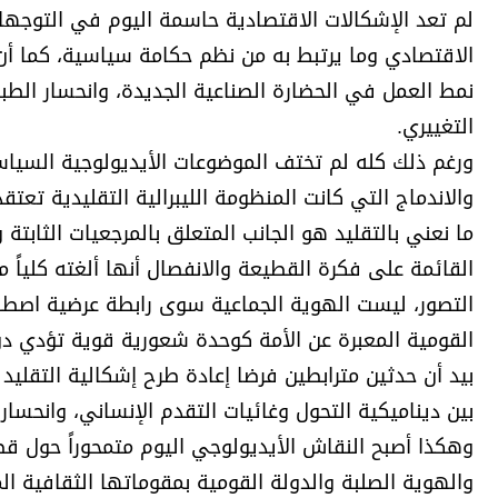
لم تعد الإشكالات الاقتصادية حاسمة اليوم في التوجهات
الاقتصادي وما يرتبط به من نظم حكامة سياسية، كما أن 
نمط العمل في الحضارة الصناعية الجديدة، وانحسار الطبقة
التغييري.
ورغم ذلك كله لم تختف الموضوعات الأيديولوجية السياسي
والاندماج التي كانت المنظومة الليبرالية التقليدية تعتقد
ما نعني بالتقليد هو الجانب المتعلق بالمرجعيات الثابتة و
القائمة على فكرة القطيعة والانفصال أنها ألغته كلياً 
التصور، ليست الهوية الجماعية سوى رابطة عرضية اصطنا
القومية المعبرة عن الأمة كوحدة شعورية قوية تؤدي دور
بيد أن حدثين مترابطين فرضا إعادة طرح إشكالية التقليد وا
بين ديناميكية التحول وغائيات التقدم الإنساني، وانحسار
وهكذا أصبح النقاش الأيديولوجي اليوم متمحوراً حول 
والهوية الصلبة والدولة القومية بمقوماتها الثقافية ال