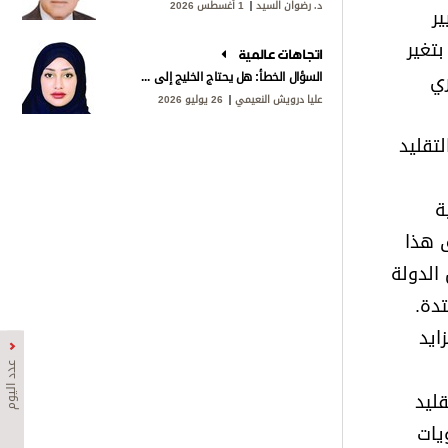
د. رضوان السيد
1 أغسطس 2026
ر
تغير
اتجاهات عالمية
ري
السؤال الخطأ: هل يحتاج الخليج إلى «ناتو»؟
عليا درويش النعيمي
26 يوليو 2026
تقليد
ة
ق هذا
الدولة
دة.
ايد
عدد اليوم
ليد
يات