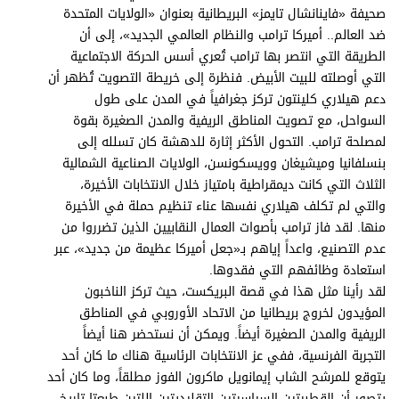
صحيفة «فاينانشال تايمز» البريطانية بعنوان «الولايات المتحدة
ضد العالم.. أميركا ترامب والنظام العالمي الجديد»، إلى أن
الطريقة التي انتصر بها ترامب تُعري أسس الحركة الاجتماعية
التي أوصلته للبيت الأبيض. فنظرة إلى خريطة التصويت تُظهر أن
دعم هيلاري كلينتون تركز جغرافياً في المدن على طول
السواحل، مع تصويت المناطق الريفية والمدن الصغيرة بقوة
لمصلحة ترامب. التحول الأكثر إثارة للدهشة كان تسلله إلى
بنسلفانيا وميشيغان وويسكونسن، الولايات الصناعية الشمالية
الثلاث التي كانت ديمقراطية بامتياز خلال الانتخابات الأخيرة،
والتي لم تكلف هيلاري نفسها عناء تنظيم حملة في الأخيرة
منها. لقد فاز ترامب بأصوات العمال النقابيين الذين تضرروا من
عدم التصنيع، واعداً إياهم بـ«جعل أميركا عظيمة من جديد»، عبر
استعادة وظائفهم التي فقدوها.
لقد رأينا مثل هذا في قصة البريكست، حيث تركز الناخبون
المؤيدون لخروج بريطانيا من الاتحاد الأوروبي في المناطق
الريفية والمدن الصغيرة أيضاً. ويمكن أن نستحضر هنا أيضاً
التجربة الفرنسية، ففي عز الانتخابات الرئاسية هناك ما كان أحد
يتوقع للمرشح الشاب إيمانويل ماكرون الفوز مطلقاً، وما كان أحد
يتصور أن القطبيتين السياسيتين التقليديتين اللتين طبعتا تاريخ