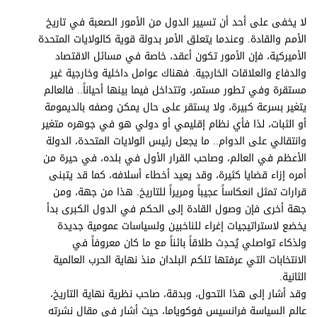
برامج
لا يخفى على أحد أن تسيير الدول من الأمور الصعبة في تاريخ
عدد اليوم
الأمم والقادة. وعندما يتعلق الأمر بدولة قوية كالولايات المتحدة
الأميركية، فإن الأمور تكون أعقد، خاصة في مسائل الاقتصاد
والدفاع والعلاقات الخارجية. فهناك عوامل داخلية وخارجية غير
مستقرة وفي تطور مستمر، وتتداخل فيما بينها أحياناً.. فالعالم
مواقيت الصلاة
يتغير بسرعة كبيرة، ولا يستقر على حال يمكن وصفه بالديمومة
الأحوال الجوية
أو الثبات، لذا فأي نظام إقليمي أو دولي هو في جوهره متغير
وانتقالي على الدوام.. ما يجعل رئيس الولايات المتحدة، الدولة
الأعظم في العالم، وصاحب القرار الأول في بلده، في حيرة من
أمره إزاء قضايا كثيرة، وقد يعيد أخطاء أسلافه، كما قد يتبنى
قرارات تمثل انعكاساً عجيباً ومريراً للتاريخ. هذا من جهة، ومن
جهة أخرى فإن وصول القادة إلى الحكم في الدول الكبرى بدأ
يخضع لاستراتيجيات إغراء للناخبين ولسياسات عمومية جديدة
ولذكاء تواصلي يُحدِث طلاقاً بائناً مع ما كان معروفاً في
الانتخابات التي عرفتها تلكم البلدان منذ نهاية الحرب العالمية
الثانية.
وقد أشار إلى هذا التحول، وبدقة، صاحب نظرية نهاية التاريخ،
عالم السياسة فرانسيس فوكوياما، حيث أشار في مقال نشرته