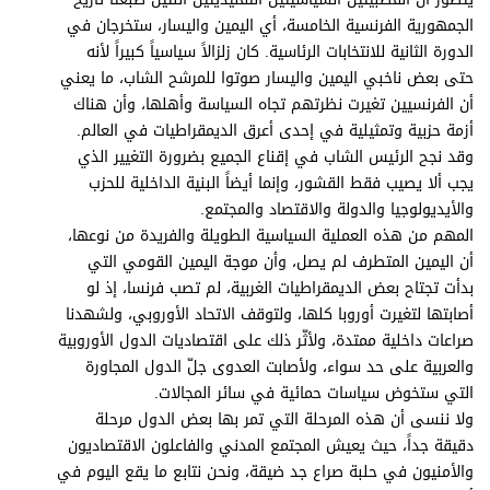
الجمهورية الفرنسية الخامسة، أي اليمين واليسار، ستخرجان في
الدورة الثانية للانتخابات الرئاسية. كان زلزالاً سياسياً كبيراً لأنه
حتى بعض ناخبي اليمين واليسار صوتوا للمرشح الشاب، ما يعني
أن الفرنسيين تغيرت نظرتهم تجاه السياسة وأهلها، وأن هناك
أزمة حزبية وتمثيلية في إحدى أعرق الديمقراطيات في العالم.
وقد نجح الرئيس الشاب في إقناع الجميع بضرورة التغيير الذي
يجب ألا يصيب فقط القشور، وإنما أيضاً البنية الداخلية للحزب
والأيديولوجيا والدولة والاقتصاد والمجتمع.
المهم من هذه العملية السياسية الطويلة والفريدة من نوعها،
أن اليمين المتطرف لم يصل، وأن موجة اليمين القومي التي
بدأت تجتاح بعض الديمقراطيات الغربية، لم تصب فرنسا، إذ لو
أصابتها لتغيرت أوروبا كلها، ولتوقف الاتحاد الأوروبي، ولشهدنا
صراعات داخلية ممتدة، ولأثّر ذلك على اقتصاديات الدول الأوروبية
والعربية على حد سواء، ولأصابت العدوى جلّ الدول المجاورة
التي ستخوض سياسات حمائية في سائر المجالات.
ولا ننسى أن هذه المرحلة التي تمر بها بعض الدول مرحلة
دقيقة جداً، حيث يعيش المجتمع المدني والفاعلون الاقتصاديون
والأمنيون في حلبة صراع جد ضيقة، ونحن نتابع ما يقع اليوم في