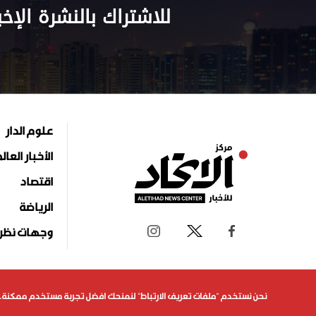
للاشتراك بالنشرة الإخب
علوم الدار
الأخبار العال
اقتصاد
الرياضة
وجهات نظر
نحن نستخدم "ملفات تعريف الارتباط" لنمنحك افضل تجربة مستخدم ممكنة. 
جميع الحقوق محفوظة لمركز الاتحاد للأخبار 2026©