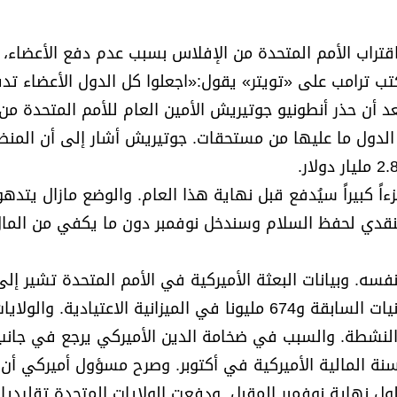
 اقتراب الأمم المتحدة من الإفلاس بسبب عدم دفع الأعضاء،
ب ترامب على «تويتر» يقول:«اجعلوا كل الدول الأعضاء تدف
 أن حذر أنطونيو جوتيريش الأمين العام للأمم المتحدة من
 الدول ما عليها من مستحقات. جوتيريش أشار إلى أن المن
 1.3 مليار دولار رغم أن جزءاً كبيراً سيُدفع قبل نهاية هذا العام. والوضع مازال ي
النقدي لحفظ السلام وسندخل نوفمبر دون ما يكفي من الما
فسه. وبيانات البعثة الأميركية في الأمم المتحدة تشير إلى
الولايات المتحدة مدينة بمبلغ 381 مليون دولار من الميزانيات السابقة و674 مليونا في الميزانية الاعتيادية. والولا
م النشطة. والسبب في ضخامة الدين الأميركي يرجع في جانب
 السنة المالية الأميركية في أكتوبر. وصرح مسؤول أميركي أن