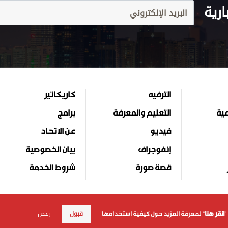
ارية
الترفيه
كاريكاتير
مية
التعليم والمعرفة
برامج
فيديو
عن الاتحاد
إنفوجراف
بيان الخصوصية
قصة صورة
شروط الخدمة
قبول
رفض
"
انقر هنا
" لمعرفة المزيد حول كيفية استخدامها