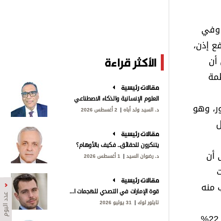
 وفي
ع إذن،
 أن
الأكثر قراءة
ظمة
مقالات رئيسية
العلوم الإنسانية والذكاء الاصطناعي
تدهور، وهو
د. السيد ولد أباه
2 أغسطس 2026
ل
مقالات رئيسية
يتنكرون للحقائق.. فكيف بالأوهام؟
 أن
د. رضوان السيد
1 أغسطس 2026
يات
مقالات رئيسية
 منه
قوة الإمارات في التصدي للهجمات الإيرانية
عدد اليوم
تايلور لوك
31 يوليو 2026
«الغالبية العظمى» من الديون الأميركية يجب دفعها بحلول نهاية نوفمبر المقبل. ودفعت الولايات المتحدة تقليديا 22%