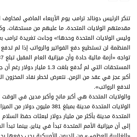
برامج
عدد اليوم
تنكر الرئيس دونالد ترامب يوم الأربعاء الماضي لمخاوف
مقدمتهم الولايات المتحدة، ما عليهم من مستحقات. وكت
وليس الولايات المتحدة وحدها!» وجاءت تغريدة ترامب بعد
مواقيت الصلاة
المنظمة لن تستطيع دفع الفواتير والرواتب إذا لم تدفع
الأحوال الجوية
تواجه «أزمة مالية حادة وأن ميزانية العام المقبل تبلع 2.87 مليار دولار.
المستحقات التي لم تُدفع بلغت
أكبر عجز في عقد من الزمن. نتعرض لخطر نفاد المخزون 
لندفع الرواتب».
والولايات المتحدة هي أكبر مانح وأكبر مدين في الوقت ن
المتحدة مدينة بأكثر من مليار دولار لبعثات حفظ السلا
إلى أن ميزانية الأمم المتحدة تبدأ في يناير، بينما تبدأ