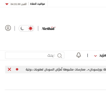
مواقيت الصلاة
الفجر
04:31:00
مزيد
ن».. ممارسات مشبوهة تُعرّض السودان لعقوبات دولية
«اليونيفيل» توثق إطلاق إسرائيل