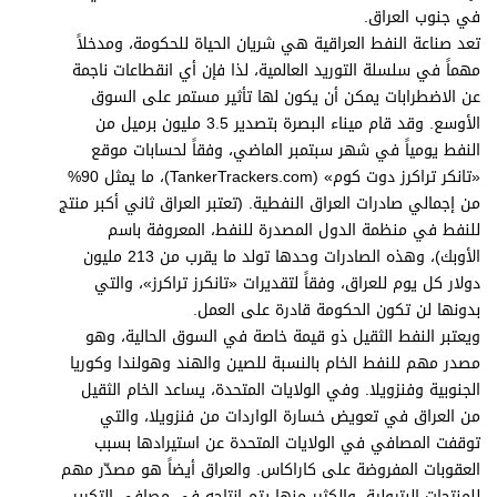
في جنوب العراق.
تعد صناعة النفط العراقية هي شريان الحياة للحكومة، ومدخلاً
مهماً في سلسلة التوريد العالمية، لذا فإن أي انقطاعات ناجمة
عن الاضطرابات يمكن أن يكون لها تأثير مستمر على السوق
الأوسع. وقد قام ميناء البصرة بتصدير 3.5 مليون برميل من
النفط يومياً في شهر سبتمبر الماضي، وفقاً لحسابات موقع
«تانكر تراكرز دوت كوم» (TankerTrackers.com)، ما يمثل 90%
من إجمالي صادرات العراق النفطية. (تعتبر العراق ثاني أكبر منتج
للنفط في منظمة الدول المصدرة للنفط، المعروفة باسم
الأوبك)، وهذه الصادرات وحدها تولد ما يقرب من 213 مليون
دولار كل يوم للعراق، وفقاً لتقديرات «تانكرز تراكرز»، والتي
بدونها لن تكون الحكومة قادرة على العمل.
ويعتبر النفط الثقيل ذو قيمة خاصة في السوق الحالية، وهو
مصدر مهم للنفط الخام بالنسبة للصين والهند وهولندا وكوريا
الجنوبية وفنزويلا. وفي الولايات المتحدة، يساعد الخام الثقيل
من العراق في تعويض خسارة الواردات من فنزويلا، والتي
توقفت المصافي في الولايات المتحدة عن استيرادها بسبب
العقوبات المفروضة على كاراكاس. والعراق أيضاً هو مصدّر مهم
للمنتجات البترولية، والكثير منها يتم إنتاجه في مصافي التكرير