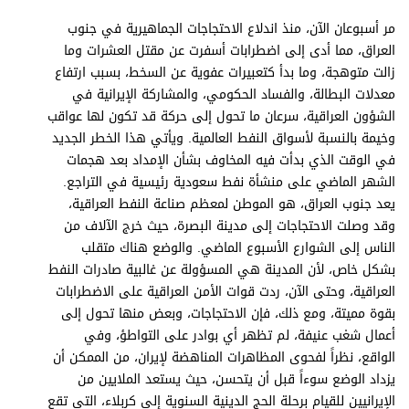
برامج
مر أسبوعان الآن، منذ اندلاع الاحتجاجات الجماهيرية في جنوب
عدد اليوم
العراق، مما أدى إلى اضطرابات أسفرت عن مقتل العشرات وما
زالت متوهجة، وما بدأ كتعبيرات عفوية عن السخط، بسبب ارتفاع
معدلات البطالة، والفساد الحكومي، والمشاركة الإيرانية في
الشؤون العراقية، سرعان ما تحول إلى حركة قد تكون لها عواقب
مواقيت الصلاة
وخيمة بالنسبة لأسواق النفط العالمية. ويأتي هذا الخطر الجديد
الأحوال الجوية
في الوقت الذي بدأت فيه المخاوف بشأن الإمداد بعد هجمات
الشهر الماضي على منشأة نفط سعودية رئيسية في التراجع.
يعد جنوب العراق، هو الموطن لمعظم صناعة النفط العراقية،
وقد وصلت الاحتجاجات إلى مدينة البصرة، حيث خرج الآلاف من
الناس إلى الشوارع الأسبوع الماضي. والوضع هناك متقلب
بشكل خاص، لأن المدينة هي المسؤولة عن غالبية صادرات النفط
العراقية، وحتى الآن، ردت قوات الأمن العراقية على الاضطرابات
بقوة مميتة، ومع ذلك، فإن الاحتجاجات، وبعض منها تحول إلى
أعمال شغب عنيفة، لم تظهر أي بوادر على التواطؤ، وفي
الواقع، نظراً لفحوى المظاهرات المناهضة لإيران، من الممكن أن
يزداد الوضع سوءاً قبل أن يتحسن، حيث يستعد الملايين من
الإيرانيين للقيام برحلة الحج الدينية السنوية إلى كربلاء، التي تقع