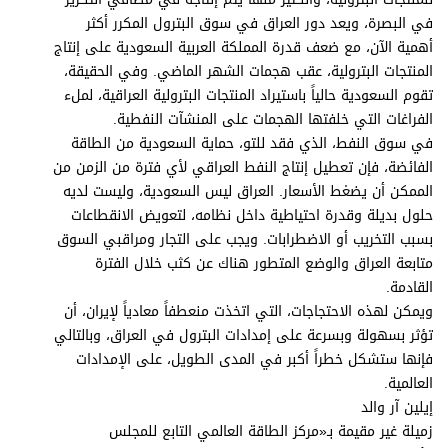
في البصرة، ويعد دور العراق في سوق البترول المكرر أكثر
أهمية الآن، مع ضعف قدرة المملكة العربية السعودية على إنتاج
المنتجات البترولية، عقب هجمات الشهر الماضي. وفي الحقيقة،
تقوم السعودية حالياً باستيراد المنتجات البترولية العراقية، لملء
الفراغات التي خلفتها الهجمات على المنشآت النفطية.
في سوق النفط، الذي فقد للتو، حماية السعودية من الطاقة
الفائضة، فإن تعطيل إنتاج النفط العراقي لأي فترة من الزمن من
الممكن أن يضغط الأسعار. العراق ليس السعودية، وليست لديه
حلول بديلة وقدرة احتياطية داخل نظامه، لتعويض الانقطاعات
بسبب التخريب أو الاضطرابات. ويجب على التجار ومراقبي السوق
متابعة العراق والوضع المتطور هناك عن كثب خلال الفترة
القادمة.
ويمكن لهذه الاحتجاجات، التي اتخذت منعطفاً معادياً لإيران، أن
تؤثر بسهولة وبسرعة على إمدادات البترول في العراق، وبالتالي
فإنها ستشكل خطراً أكبر في المدى الطويل، على الإمدادات
العالمية.
إيلين آر والد
زميلة غير مقيمة بـ«مركز الطاقة العالمي التابع للمجلس