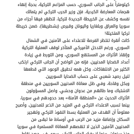
كيلومتراً على الجانب السوري، حسب المزاعم التركية، بحجة إنهاء
هجمات المعارضة الكردية، فإن وزير الحرب التركي لم يتمالك
نفسه وكشف عن الخريطة الجديدة لتركيا، لتظهر فيها أجزاء من
سوريا والعراق وبلغاريا واليونان وقبرص (بشطريها)، ضمن خريطة
تركيا المتخيلة!
كانت أنقرة تنتظر الفرصة للاعتداء على الآمنين في الشمال
السوري، ورغم التدخل الأميركي المتأخر لوقف العملية التركية
وإنقاذ الأتراك من المستنقع السوري، ومن التورط في زيادة
أعداد الضحايا المدنيين، فإنه من الواضح أن الجانب التركي ارتكب
الكثير من الانتهاكات، وكل همه تحقيق الوعود التي قطعها
لنيل رصيد شعبي على حساب الضحايا السوريين.
وبكل وقاحة، وفي ظل معاناة المدنيين السوريين في منطقة
الاشتباك وما طالهم من عدوان وحشي، واصل المسؤولون
الأتراك الحديث عن «المنطقة الآمنة» بعد حدودهم في سوريا،
بينما تسبب الاعتداء التركي في المزيد من الذعر للمدنيين، وأصبح
معلوماً أن الهدف من العملية بسط النفوذ التركي وتهجير
السكان وإضافة مزيد من الرعب في أوساط ما تبقى من
المدنيين الآمنين الذين لا تنقصهم المعاناة المستمرة في سوريا
منذ سنوات. بينما لا يفكر الجانب التركي سوى في حصد نقاط