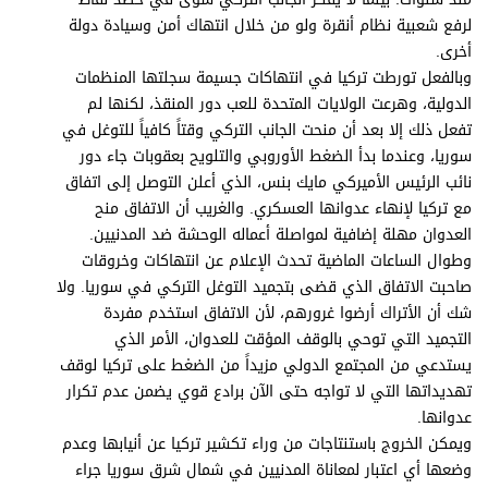
لرفع شعبية نظام أنقرة ولو من خلال انتهاك أمن وسيادة دولة
أخرى.
وبالفعل تورطت تركيا في انتهاكات جسيمة سجلتها المنظمات
الدولية، وهرعت الولايات المتحدة للعب دور المنقذ، لكنها لم
تفعل ذلك إلا بعد أن منحت الجانب التركي وقتاً كافياً للتوغل في
سوريا، وعندما بدأ الضغط الأوروبي والتلويح بعقوبات جاء دور
نائب الرئيس الأميركي مايك بنس، الذي أعلن التوصل إلى اتفاق
مع تركيا لإنهاء عدوانها العسكري. والغريب أن الاتفاق منح
العدوان مهلة إضافية لمواصلة أعماله الوحشة ضد المدنيين.
وطوال الساعات الماضية تحدث الإعلام عن انتهاكات وخروقات
صاحبت الاتفاق الذي قضى بتجميد التوغل التركي في سوريا. ولا
شك أن الأتراك أرضوا غرورهم، لأن الاتفاق استخدم مفردة
التجميد التي توحي بالوقف المؤقت للعدوان، الأمر الذي
يستدعي من المجتمع الدولي مزيداً من الضغط على تركيا لوقف
تهديداتها التي لا تواجه حتى الآن برادع قوي يضمن عدم تكرار
عدوانها.
ويمكن الخروج باستنتاجات من وراء تكشير تركيا عن أنيابها وعدم
وضعها أي اعتبار لمعاناة المدنيين في شمال شرق سوريا جراء