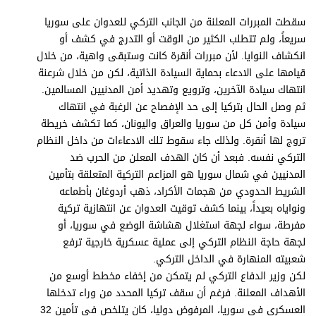
برامج
سقطت المبررات المعلنة من الجانب التركي للعدوان على سوريا
عدد اليوم
سريعاً، ولم تتطلب الكثير من الوقت أو التدرج في كشف أو
انكشاف النوايا. لأن مبررات أنقرة كانت وستبقى واهية، من خلال
قيامها على الادعاء بحماية السيادة الذاتية، لكن من خلال شرعنة
انتهاك سيادة الآخرين، وترويع وتهديد أمن المدنيين المسالمين.
مواقيت الصلاة
ثم وصل الحال بتركيا إلى حد الإفصاح عن الرغبة في انتهاك
الأحوال الجوية
سيادة وأمن كل من سوريا والعراق واليونان، كما تكشف خريطة
تروج لها أنقرة. ولذلك جاء سقوط تلك الادعاءات من داخل النظام
التركي نفسه. فبعد أن كان الهدف المعلن من الحرب ضد
المدنيين في شمال سوريا هو المزاعم التركية المتعلقة بتأمين
الشريط الحدودي من هجمات الأكراد، ذهب أردوغان بأطماعه
ونواياه بعيداً، بينما كشف توقيت العدوان عن انتهازية تركية
مفرطة، سواء لجهة استغلال هشاشة الوضع في سوريا، أو
لجهة حاجة النظام التركي إلى عملية عسكرية خارجية ترفع
شعبيته المنهارة في الداخل التركي.
لكن وزير الدفاع التركي لم يتمكن من إخفاء مخطط أوسع من
الأهداف المعلنة. فرغم أن سقف تركيا المحدد من وراء تدخلها
العسكري في سوريا، المرفوض دوليا، كان يتلخص في تأمين 32