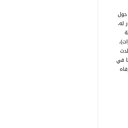
 حول
 له،
ة
ت)،
لدت
ا في
فاه