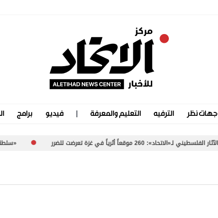
جهات نظر
الترفيه
التعليم والمعرفة
فيديو
برامج
ال
قعاً أثرياً في غزة تعرضت للضرر
«سلطة بورتسودان».