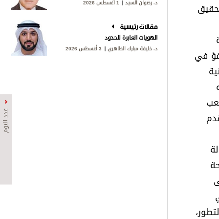
د. رضوان السيد
1 أغسطس 2026
ن عبر تحقيق
مقالات رئيسية
الهويات العابرة للحدود
د. خليفة مبارك الظاهري
3 أغسطس 2026
افؤ في
ية
عب
عدد اليوم
قدم
لة
حة
ى
تطور،