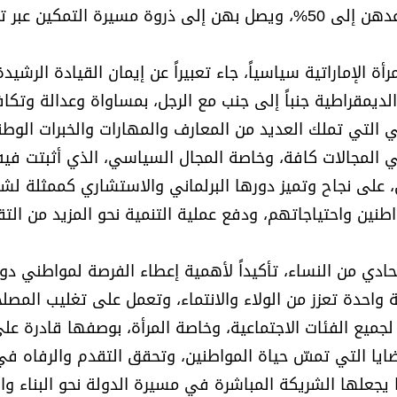
65% من إجمالي الأعضاء من النساء، بما يرفع نسبة مقاعدهن إلى 50%، ويصل بهن إلى ذروة مسيرة التمكي
ة الإماراتية سياسياً، جاء تعبيراً عن إيمان القيادة الرشيدة
الديمقراطية جنباً إلى جنب مع الرجل، بمساواة وعدالة وتك
التي تملك العديد من المعارف والمهارات والخبرات الوطن
ي المجالات كافة، وخاصة المجال السياسي، الذي أثبتت فيه
 على نجاح وتميز دورها البرلماني والاستشاري كممثلة لش
طنين واحتياجاتهم، ودفع عملية التنمية نحو المزيد من الت
س الوطني الاتحادي من النساء، تأكيداً لأهمية إعطاء الفرصة لمواطني دو
 واحدة تعزز من الولاء والانتماء، وتعمل على تغليب المصل
جميع الفئات الاجتماعية، وخاصة المرأة، بوصفها قادرة عل
يا التي تمسّ حياة المواطنين، وتحقق التقدم والرفاه في
 يجعلها الشريكة المباشرة في مسيرة الدولة نحو البناء وال