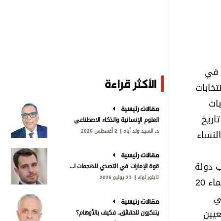
 في
الأكثر قراءة
اركت على إثره، في عام 2006، في أول انتخابات
تخابات
مقالات رئيسية
مية في تاريخ
العلوم الإنسانية والذكاء الاصطناعي
د. السيد ولد أباه
2 أغسطس 2026
لنساء
مقالات رئيسية
ب دولة
قوة الإمارات في التصدي للهجمات الإيرانية
تايلور لوك
31 يوليو 2026
الإمارات لـ 20 عضواً وعضوة في المجلس، ترفع، في الأيام القليلة المقبلة، دواوين أصحاب السمو حكام الإمارات، أسماء 20
ي
مقالات رئيسية
عيين
يتنكرون للحقائق.. فكيف بالأوهام؟