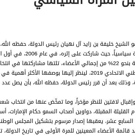
ن المرأة السياسي
 الشيخ خليفة بن زايد آل نهيان رئيس الدولة، حفظه الله،
عام 2005، تحولاً كبيراً في مسيرة تمكين المرأة الإماراتية سياسياً، حيث ش
شهدها المجلس الوطني الاتحادي، ناخبةً ومرشحة، ممثلة بنحو 22% من إجمالي الأعضاء، تلتها مشاركتها في ان
الأعوام 2011 و2015، إلى أن جاءت انتخابات المجلس الوطني الاتحادي 2019، لينظر إليها بوصفها الأكثر أه
، وذلك بعد أن قرر رئيس الدولة، حفظه الله، بأن يصل عدد ا
وإقبال لافتين للنظر مؤخراً، وما تمخّض عنها من انتخاب شع
لسابع عشر، يعقبها إصدار مرسوم بتشكيل المجلس الوطن
قائمة الأعضاء المعينين للمرة الأولى في تاريخ الدولة، ت