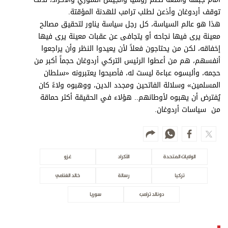
توقف أردوغان وأذعن لطلب ترامب للهدنة المؤقتة.
هذا هو عالم السياسة، كل رجل سياسة يناور لتحقيق مصالح
معينة يرى فيها نجاحه أو يتجافى عن عقبات معينة يرى فيها
إخفاقه، لكن من يحتاجون فعلاً لأن يعيدوا النظر وأن يراجعوا
أنفسهم، هم من أعطوا الرئيس التركي أردوغان حجماً أكبر من
حجمه، وألبسوه عباءة ليست له، فأصبحوا يعتبرونه «سلطان
المسلمين» وسلالة الفاتحين ومجدد الدين، ووهبوه ولاءً كان
يُفترض أن يهبوه لأوطانهم.. هؤلاء في الحقيقة أكثر حماقة
من سياسات أردوغان.
الولايات المتحدة
الأكراد
غزو
تركيا
رسالة
خالد الغنامي
دونالد ترامب
سوريا