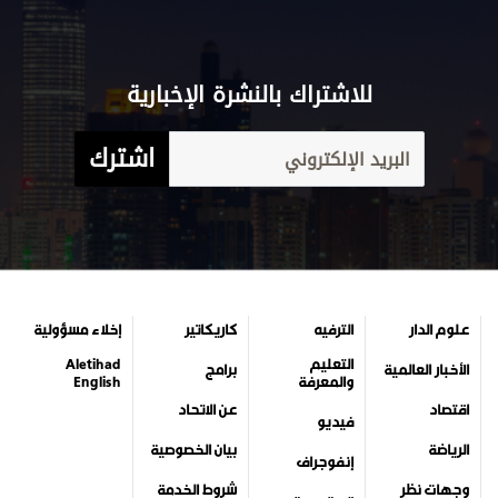
للاشتراك بالنشرة الإخبارية
اشترك
علوم الدار
الترفيه
كاريكاتير
إخلاء مسؤولية
التعليم
Aletihad
الأخبار العالمية
برامج
والمعرفة
English
اقتصاد
عن الاتحاد
فيديو
الرياضة
بيان الخصوصية
إنفوجراف
وجهات نظر
شروط الخدمة