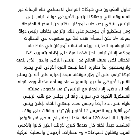
برامج
تناول المغردون في شبكات التواصل الاجتماعي تلك الرسالة غير
عدد اليوم
المسبوقة التي وجهها الرئيس الأميركي دونالد ترامب إلى
الرئيس التركي رجب طيب أردوغان، بكثير من السخرية المفرطة.
ومن يستطيع أن يلومهم على ذلك، وترامب يخاطب رئيس دولة
بقوله: «لا تكن أحمقاً»! هذه لغة غير معهودة في الخطابات
مواقيت الصلاة
الدبلوماسية الحديثة. ورغم استماتة أردوغان في حفظ ماء
الأحوال الجوية
وجهه، إلا أن ترامب أصرّ هذه المرة على إذلاله بتسريب هذا
الخطاب لكي يعرف العالم قدر الرئيس التركي والدور الذي يلعبه
ولا يستطيع أبداً تجاوزه. إنها ليست المرة الأولى التي يجبره
فيها ترامب على أن يغيّر موقفه، فبعد إصراره على أنه لن يسلم
القس الأميركي «أندرو برانسون»، عاد وسلّمه مذعناً، وبعد قوله
بأنه لن يرضى إلا بالحوار مع الرئيس ترامب بخصوص عمليته
العسكرية الأخيرة في سوريا، وأنه لن يجلس مع نائب الرئيس
مايك بنس، عاد أيضاً وجلس معه، لينتهي اللقاء بإعلان بينس
في أنقرة يوم الخميس 17 أكتوبر بأن تركيا وافقت على وقف
إطلاق النار لمدة 120 ساعة. هذا الإعلان لم يفاجئ مَن يقرؤون
المشهد جيداً، لكنه كان صدمة كبرى لأولئك الذين كانوا بالأمس
القريب يهللون لـ«نجاحات» و«انتصارات» أردوغان والعملية التركية