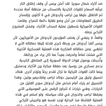
ضد أكراد شمال سوريا. لقد أعلن بينس أن وقف إطلاق النار
غرضُه السماح للقوات الكردية بالانسحاب من منطقة آمنة محددة
تم الاتفاق عليها بين ترامب وأردوغان في 6 أكتوبر، وإفساح
الطريق للمفاوضات من أجل وضع نهاية دائمة للصراع. وقامت
القوات الأميركية بتسهيل عملية انسحاب الأكراد، وفشل المشروع
التركي برمته.
واقعاً، لا ينبغي أن يغضب المؤيدون لأردوغان من الأميركيين، لأن
بينس أنقذ أردوغان من ورطة كبرى قادته إليها حماقاته التي لا
تنتهي. ومن حماقاته المتكررة هذه العملية العسكرية الأخيرة
التي فشلت تماماً وانحرفت بعيداً عما كان يراد من ورائها،
وأُحبطت بوصول قوات الدولة السورية إلى المناطق الكردية
بدعم عسكري من روسيا، بعد صفقة مبكرة بين الأكراد ودمشق،
بينما كانت القوات التركية ما تزال تقدم رِجلاً وتؤخر أخرى. هناك
تنسيق وثيق بين الرئيسين دونالد ترامب وفلاديمير بوتين، وهذا
التنسيق لم يترك أمام شخص مثل أردوغان سوى القليل من
الخيارات، وهي خيارات لا تتجاوز الرقص على الموسيقى التي
يعزفها ترامب والدوران في فلك سياسته. ولو استمر في هذه
العملية الفاشلة منذ البداية لوجد نفسه هو والجيش التركي
أمام جبهة واسعة تضم روسيا والجيش السوري والأكراد، لذلك