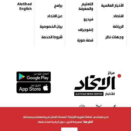
التعليم
Aletihad
الأخبار العالمية
برامج
والمعرفة
English
اقتصاد
عن الاتحاد
فيديو
الرياضة
بيان الخصوصية
إنفوجراف
وجهات نظر
شروط الخدمة
قصة صورة
نحن نستخدم "ملفات تعريف الارتباط" لنمنحك افضل تجربة مستخدم ممكنة.
"
انقر هنا
" لمعرفة المزيد حول كيفية استخدامها