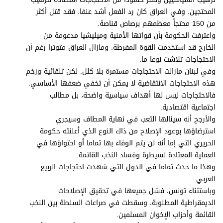
المحتجين. وفي العراق كان رد الفعل أشد عنفا. فقد قتل أكثر
من 150 محتجاً معظمهم برصاص قناصة.
واعترفت الحكومة بأن قواتها الأمنية وميليشيا مدعومة من
الخارج قد استخدمت القوة المفرطة. ومازال العراق متوترا رغم أن
الاحتجاجات تلاشت نوعا ما.
وفي لبنان مازالت الاحتجاجات مستمرة بلا كلل. لكن تلقائية وزخم
هذه الاحتجاجات الانتقاضية لا يمكن أن تخفي ضعفها الأساسي.
فالاحتجاجات ليس لها أهداف سياسية واضحة، بل مطالب
اجتماعية اقتصادية.
والأرجح أنه سينالها التعب في نهاية المطاف وسيجري
استرضاؤها بوعود الإصلاح من ذاك النوع الذي أعلنته حكومة
الحريري التي إما أنه لن يتم الوفاء بها تماما أو احتواؤها في
العملية المعتادة لسيطرة وفساد النخب القائمة.
وهذا ما حدث تماما في الدول التي شهدت احتجاجات الربيع
العربي.
وباستثناء تونس، فشل جميعها في تحقيق الإصلاحات
الديمقراطية المطلوبة، وسقطت في صراعات السلطة بين النخب
القائمة وأحزاب الإخوان المسلمين.