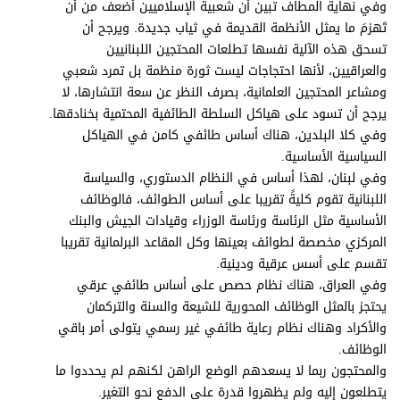
وفي نهاية المطاف تبين أن شعبية الإسلاميين أضعف من أن
تَهزمَ ما يمثل الأنظمة القديمة في ثياب جديدة. ويرجح أن
تسحق هذه الآلية نفسها تطلعات المحتجين اللبنانيين
والعراقيين، لأنها احتجاجات ليست ثورة منظمة بل تمرد شعبي
ومشاعر المحتجين العلمانية، بصرف النظر عن سعة انتشارها، لا
يرجح أن تسود على هياكل السلطة الطائفية المحتمية بخنادقها.
وفي كلا البلدين، هناك أساس طائفي كامن في الهياكل
السياسية الأساسية.
وفي لبنان، لهذا أساس في النظام الدستوري، والسياسة
اللبنانية تقوم كليةً تقريبا على أساس الطوائف، فالوظائف
الأساسية مثل الرئاسة ورئاسة الوزراء وقيادات الجيش والبنك
المركزي مخصصة لطوائف بعينها وكل المقاعد البرلمانية تقريبا
تقسم على أسس عرقية ودينية.
وفي العراق، هناك نظام حصص على أساس طائفي عرقي
يحتجز بالمثل الوظائف المحورية للشيعة والسنة والتركمان
والأكراد وهناك نظام رعاية طائفي غير رسمي يتولى أمر باقي
الوظائف.
والمحتجون ربما لا يسعدهم الوضع الراهن لكنهم لم يحددوا ما
يتطلعون إليه ولم يظهروا قدرة على الدفع نحو التغير.