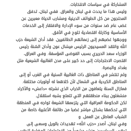
المشاركة في سياسات الانتخابات.
وليس هذا ما يحدث في لبنان والعراق. ففي لبنان، تدفق
المحتجون من كل الطوائف الدينية ومشارب الحياة معبرين عن
غضب عام ضد سنوات من سوء الإدارة والافتقار إلى الخدمات
الأساسية وكارثة اقتصادية تلوح في الأفق.
ووجهوا غضبهم إلى زعمائهم الطائفيين. فقد أدان الشيعة حزب
الله وانتقد المسيحيون الرئيس ميشال عون وأدان السُنة رئيس
الوزراء سعد الحريري بسبب الفوضى المؤسفة. وفي العراق،
اقتصرت الاحتجاجات إلى حد كبير على مدن الغالبية الشيعية مثل
بغداد والبصرة.
ولم تنتشر في المناطق ذات الغالبية السنية في الغرب أو إلى
المناطق الكردية في الشمال لأن كلاهما له أولويات مختلفة.
فمازال السنة يتعافون من الخراب الذي نشرته «داعش» والأكراد
منشغلون ببناء منطقتهم التي تتمتع بشبه استقلال.
لكن الحكومة العراقية التي يتزعمها الشيعة تواجه في المنطقة
التي تحكمها بشكل مباشر غضبا من طائفة الأغلبية خاصة من
الشباب العاطل عن العمل. و
وفي لبنان، أصدر «حزب الله» تهديدات بالويل وسعى إلى
ترهيب السياسيين ونشر حشوداً من الاحتجاجات المضادة لترهيب