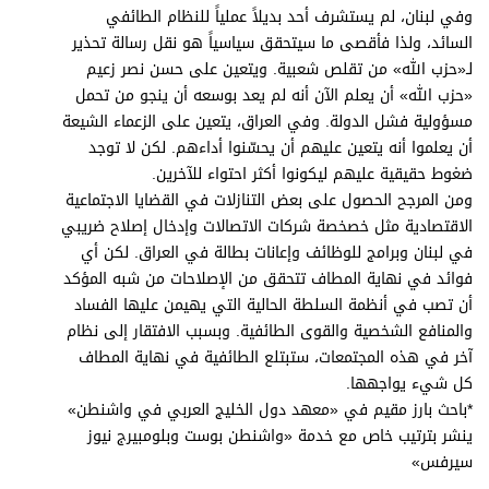
وفي لبنان، لم يستشرف أحد بديلاً عملياً للنظام الطائفي
السائد، ولذا فأقصى ما سيتحقق سياسياً هو نقل رسالة تحذير
لـ«حزب الله» من تقلص شعبية. ويتعين على حسن نصر زعيم
«حزب الله» أن يعلم الآن أنه لم يعد بوسعه أن ينجو من تحمل
مسؤولية فشل الدولة. وفي العراق، يتعين على الزعماء الشيعة
أن يعلموا أنه يتعين عليهم أن يحسّنوا أداءهم. لكن لا توجد
ضغوط حقيقية عليهم ليكونوا أكثر احتواء للآخرين.
ومن المرجح الحصول على بعض التنازلات في القضايا الاجتماعية
الاقتصادية مثل خصخصة شركات الاتصالات وإدخال إصلاح ضريبي
في لبنان وبرامج للوظائف وإعانات بطالة في العراق. لكن أي
فوائد في نهاية المطاف تتحقق من الإصلاحات من شبه المؤكد
أن تصب في أنظمة السلطة الحالية التي يهيمن عليها الفساد
والمنافع الشخصية والقوى الطائفية. وبسبب الافتقار إلى نظام
آخر في هذه المجتمعات، ستبتلع الطائفية في نهاية المطاف
كل شيء يواجهها.
*باحث بارز مقيم في «معهد دول الخليج العربي في واشنطن»
ينشر بترتيب خاص مع خدمة «واشنطن بوست وبلومبيرج نيوز
سيرفس»