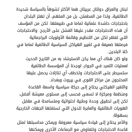
برامج
لبنان والعراق دولتان عربيتان هما الأكثر تشوهاً بالسياسة شديدة
عدد اليوم
الطائفية، ولذا من المطمئن، بل من الملهم، أن تهتز البلدان
باحتجاجات حاشدة علمانية تماما في طبيعتها. لكن من المؤسف
أن هذه الاحتجاجات مقدر عليها الفشل على الأرجح. والاحتجاجات
التي تفتقر لكل من التنظيم وقائمة الأولويات البراجماتية
مواقيت الصلاة
فرصتها ضعيفة في تغيير الهياكل السياسية الطائفية تماما في
الأحوال الجوية
كلا البلدين..
ولو كان هناك أي مما يكن الاسترشاد به من التاريخ الحديث
لعمليات التمرد في الجوار، لوجدنا أن المؤسسة الطائفية
ستسيطر على الاحتجاجات وتخطف أي تنازلات يحصل عليها
المحتجون من مراكز القوى في بيروت وبغداد.
والتغير الهيكلي يحتاج إلى حركة سياسية واسعة القاعدة
ومنظمة ومركزة لا تسعى فحسب إلى مستوى معيشة أفضل،
لكن إلى تحقيق وحدة وطنية احتوائية ومتسامحة في مقابل
الهويات الطائفية والعابرة للدول التي تستغلها الجهات الخارجية
بسهولة.
والأمر يحتاج إلى قيادة سياسية معروفة ويمكن محاسبتها تمثل
قاعدة الاحتجاجات وتتفاوض مع الجماعات الأخرى ويمكنها