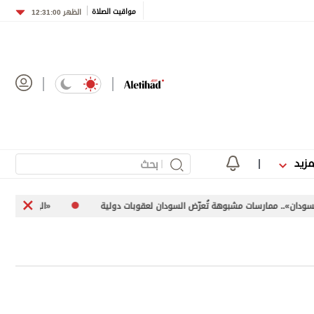
مواقيت الصلاة
الظهر
12:31:00
مزيد
رسات مشبوهة تُعرّض السودان لعقوبات دولية
«اليونيفيل» توثق إطلاق إسرائيل 113 مقذوفاً عل