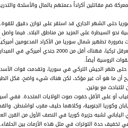
ركة ضم مقاتلين أكراداً دعمتهم بالمال والأسلحة والتدري
ا حتى الشهر الجاري قد استقر على توازن دقيق للقوة.
ية نحو السيطرة على المزيد من مناطق البلاد. فيما واصل 
بضرورة تطهير شمال سوريا من الأكراد المدعومين أميركياً
الناحية العسكرية الصرفة، لم يكن هناك إلا القليل مما يعرقل تركيا، فهناك أقل من 2000 جندي أ
وات الروسية أيضاً.
قاء حتى ظهر الجيش التركي في سوريا، وتقدمت قوات الأسد 
حيح أن ما هو آت غير مؤكد، لكن هناك شيء واضح، فكل الط
ن للتباحث مع بوتين.
ياب أو على الأقل خفوت صوت الولايات المتحدة. ففي آسيا
بان وكوريا الجنوبية، وكلاهما حليف مقرب لواشنطن. والق
لياباني لشبه جزيرة كوريا في النصف الأول من القرن الع
في تخفيف حدة التوترات في مثل هذه الأزمات بين الحلفاء.