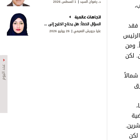
د. رضوان السيد
1 أغسطس 2026
ب،
اتجاهات عالمية
 فقد
السؤال الخطأ: هل يحتاج الخليج إلى «ناتو»؟
عليا درويش النعيمي
26 يوليو 2026
الرئيس
. ومن
ميركي في الميدان. لكن
عدد اليوم
شمالاً
رق
،
ضية
شرين.
 لكن