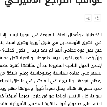
عواقب التراجع الأميركي
برامج
عدد اليوم
مواقيت الصلاة
الاضطرابات وأعمال العنف المروعة في سوريا ليست إل
الأحوال الجوية
في الشرق الأوسط، بل في شرق أوروبا وشرق آسيا. إننا 
حين تقرر قوة عظمى أنها لم تعد تريد أن تكون كذلك؟ ما 
وإنْ وُجدت قوى أخرى لديها طموحات واقعية لتحل محلها.
لإحدى الدول النامية الفقيرة! بيد أن مكانتها كقوة عظ
تستقر على قيادة سياسية ودبلوماسية وعلى شبكة من ال
يعظِّم نفوذها. والنتيجة هي أنه حتى في مناطق الصراعا
مجرد حضورها هناك يمثل نفوذاً كبيراً. وصوتها مهم ويجري 
سوريا، كان الرئيس أوباما هو مَن عارض تورطاً أميركياً ك