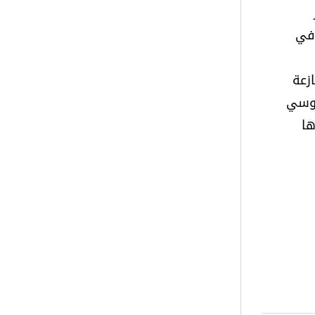
 في
زعة
روسي
ها