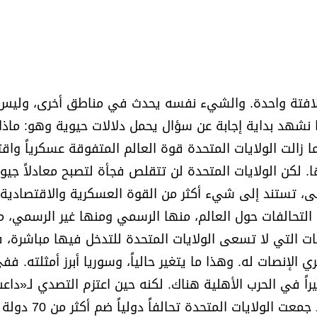
ا لافتة واحدة. والشيء نفسه يحدث في مناطق أخرى، ولي
نشهد بداية إجابة عن سؤال يحمل دلالات حيوية وهو: ماذا
زالت الولايات المتحدة قوة العالم المتفوقة عسكرياً واقتص
 لكن الولايات المتحدة لن تتقلص فجأة لتصبح معادلاً جيوس
مى، تستند إلى شيء أكثر من القوة العسكرية والاقتصادية. 
تحالفات حول العالم، منها الرسمي ومنها غير الرسمي، م
ت التي لا تسعى الولايات المتحدة للتدخل فيها مباشرة، ف
الإنصات له. وهذا ما يتغير حالياً، وسوريا أبرز أمثلته. فف
بيراً في الحرب الأهلية هناك. لكنه حين اعتزم التصدي لـ«دا
اعتمد على صندوق أدوات القوة العظمى الأميركية. فقد 