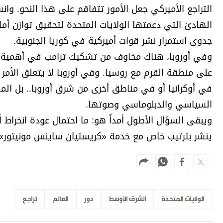
التراجع الأميركي جعل الأمور تتفاقم على هذا النحو. وان
الهادئ التي دعمتها الولايات المتحدة لتحقيق توازن أم
جدوى استمرار نشر قوات أميركية في كوريا الجنوبية.
وفي أوروبا، هناك مخاوف من تشكيك ترامب في أهمية النات
على منطقة القرم مع روسيا. وفي أوروبا لا يتعلق الأمر
في أوكرانيا أو في مناطق أخرى من شرق أوروبا.. بل الم
السياسي والدبلوماسي وصوتها.
ويبقى السؤال الأطول أمداً هو: ما احتمال عودة انخراط
ينشر بترتيب خاص مع خدمة «كريستيان ساينس مونيتور»
الولايات المتحدة
الشرق الأوسط
دور
العالم
تراجع