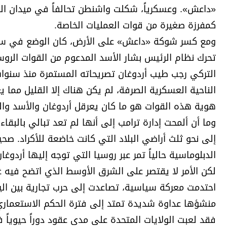
«داعش». وعسكرياً، شكلت واشنطن تحالفاً في ميدان المع
كمفرزة صغيرة من قوات العمليات الخاصة.
ومع كسر شوكة «داعش» على الأرض، كان الوضع في سوري
تحرك نظام الرئيس بشار الأسد المدعوم من القوات الروس
التركي رجب طيب أردوغان تصريحاته المستمرة منذ سنوات 
هوية هذه القوات هو ما كان يعرقل أردوغان والأسد والق
وما أن ألمحت إدارة ترامب إلى أنها لم تعد تبالي بالب
إلى نحو ثلث أراضي البلاد التي كانت خاضعة للأكراد. ص
الدبلوماسية حالياً تمر عبر روسيا التي توجه إليها أردوغا
لكن الأمر لا يقتصر على الشرق الأوسط الذي اتضح فيه غ
احتدمت معركة سياسية، تصاعدت إلى حرب تجارية بين اليا
منشؤها عداوة شديدة تمتد إلى فترة الحكم الاستعماري ا
فقد لعبت الولايات المتحدة على مدى عقود دوراً حيوياً 