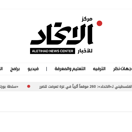
جهات نظر
الترفيه
التعليم والمعرفة
فيديو
برامج
ال
اً في غزة تعرضت للضرر
«سلطة بورتسودان».. مما