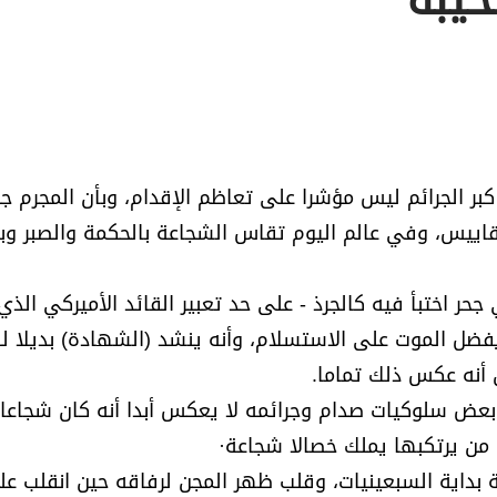
خيبة
بر الجرائم ليس مؤشرا على تعاظم الإقدام، وبأن المجرم جب
اييس، وفي عالم اليوم تقاس الشجاعة بالحكمة والصبر وب
اختبأ فيه كالجرذ - على حد تعبير القائد الأميركي الذي 
 يفضل الموت على الاستسلام، وأنه ينشد (الشهادة) بديلا ل
 أنه عكس ذلك تماما.
عض سلوكيات صدام وجرائمه لا يعكس أبدا أنه كان شجاعا ب
ن من يرتكبها يملك خصالا شجاعة·
داية السبعينيات، وقلب ظهر المجن لرفاقه حين انقلب على