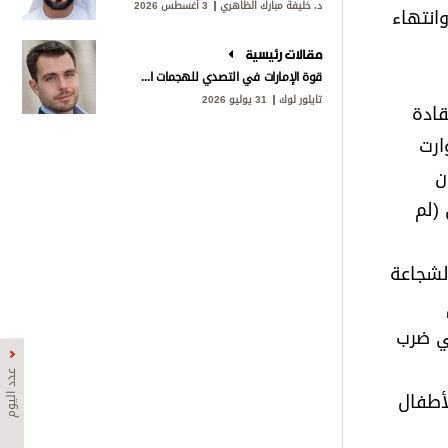
د. خليفة مبارك الظاهري
3 أغسطس 2026
 وقف في دربه بطريقة دموية غادرة، بدءا باغتيال حردان التكريتي في الكويت عام 1974، وانتهاء
مقالات رئيسية
قوة الإمارات في التصدي للهجمات الإيرانية
تايلور لوك
31 يوليو 2026
للقادة
ارت
ن
 (لم
لشجاعة
في ضرب
عدد اليوم
لأطفال