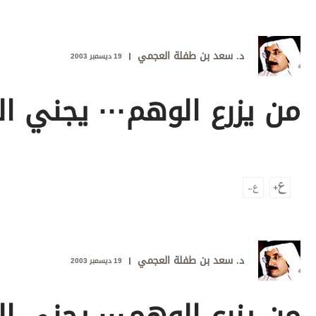
وجهات نظر
الترفيه
د. سعد بن طفلة العجمي
التعليم والمعرفة
19 ديسمبر 2003
الذكاء الاصطناعي
من يزرع الوهم··· يجني ال
تغطيات
فيديو
بودكاست
إنفوجراف
قصة صورة
د. سعد بن طفلة العجمي
19 ديسمبر 2003
كاريكتير