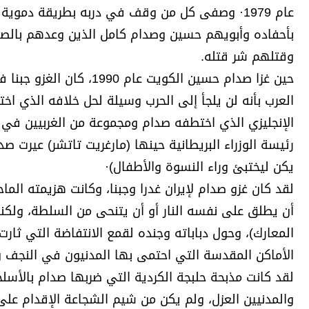
وقتلهم شر قتله.
حين غزا صدام حسين الكويت
العرب بأنه لن يلجأ إلى الحرب وسيلة لحل خلافه الذي اخت
الإنجليزي الذي اختطفه صدام ومجموعة من الغربيين في ا
رئيسة الوزراء البريطانية حينها (مارغريت تاتشر) عيرت ص
يكن ليختبئ وراء النسوة والأطفال)·
لقد كان غزو صدام لإيران غدرا وجبنا، وكانت هزيمته ا
أن يطلق على نفسه النار أو أن يتنحى من السلطة، ولكنه ب
المعارك)، وحول دباباته وجنده لقمع الانتفاضة التي ثار
الأماكن المقدسة التي احتمى بها المدنيون في النجف وك
لقد كانت مذبحة حلبجة الكردية التي ضربها صدام بالأسلح
والمدنيين العزل، ولم يكن من شيم الشجاعة الإقدام على