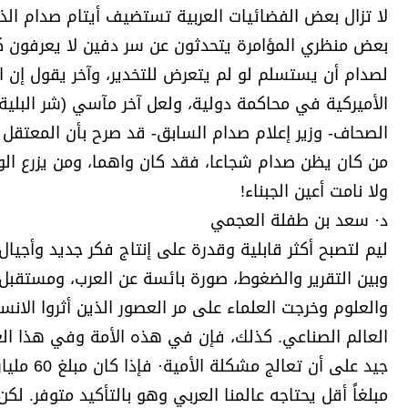
لا تزال بعض الفضائيات العربية تستضيف أيتام صدام ال
بعض منظري المؤامرة يتحدثون عن سر دفين لا يعرفون ك
لصدام أن يستسلم لو لم يتعرض للتخدير، وآخر يقول إن 
الأميركية في محاكمة دولية، ولعل آخر مآسي (شر البلية)
الصحاف- وزير إعلام صدام السابق- قد صرح بأن المعتقل لي
من كان يظن صدام شجاعا، فقد كان واهما، ومن يزرع الوهم
ولا نامت أعين الجبناء!
د· سعد بن طفلة العجمي
ليم لتصبح أكثر قابلية وقدرة على إنتاج فكر جديد وأجيا
وبين التقرير والضغوط، صورة بائسة عن العرب، ومستقبل 
والعلوم وخرجت العلماء على مر العصور الذين أثروا الانس
العالم الصناعي. كذلك، فإن في هذه الأمة وفي هذا العص
مبلغاً أقل يحتاجه عالمنا العربي وهو بالتأكيد متوفر. 