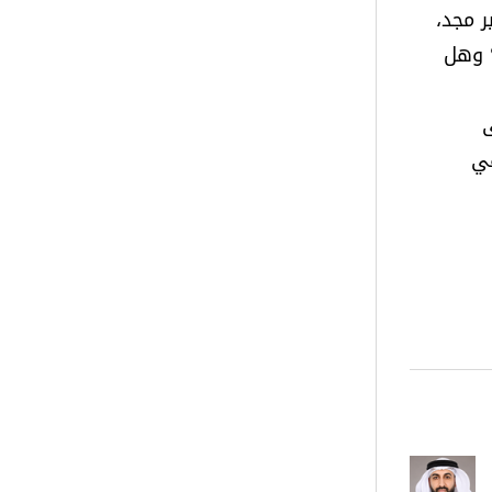
 مجد،
؟ وهل
ى
هي