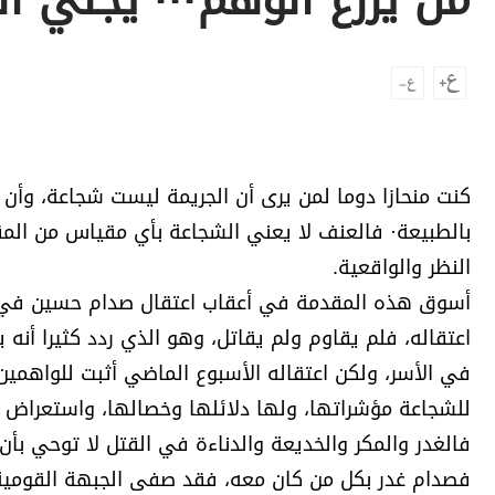
من يزرع الوهم··· يجني ال
برامج
عدد اليوم
مواقيت الصلاة
الأحوال الجوية
كنت منحازا دوما لمن يرى أن الجريمة ليست شجاعة، وأن ك
بالطبيعة· فالعنف لا يعني الشجاعة بأي مقياس من المق
النظر والواقعية.
أسوق هذه المقدمة في أعقاب اعتقال صدام حسين في جحر 
اعتقاله، فلم يقاوم ولم يقاتل، وهو الذي ردد كثيرا أنه
في الأسر، ولكن اعتقاله الأسبوع الماضي أثبت للواهمين
للشجاعة مؤشراتها، ولها دلائلها وخصالها، واستعراض ب
فالغدر والمكر والخديعة والدناءة في القتل لا توحي بأ
فصدام غدر بكل من كان معه، فقد صفى الجبهة القومية ب