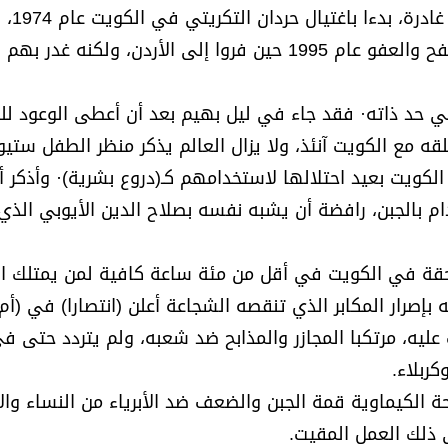
عام 1979· وصفى كل من
بأحفاده وأبويهم حسين وصدام كامل الذين وعدهم بالصفح والعفو عام 1995 حين فروا إلى الأردن، ولكنه غدر بهم
 عام 1990، كان الغزو جبنا في حد ذاته· فقد جاء في ليل بهيم بعد أن أعطى الوعود 
لقه مع الكويت آنئذ، ولا يزال العالم يذكر منظر الطفل ستيو
لكويت بعيد احتلالها لاستخدامهم كـ(دروع بشرية)· وأذكر أ
دام بالجبن، رافضة أن يشبه نفسه بصلاح الدين الأيوبي الذي
لماحقة في الكويت في أقل من مئة ساعة كافية لمن يمتلك ا
إصرار المكابر الذي تنقصه الشجاعة أعلن (انتصارا) في (أم
ت عليه، مرتكبا المجازر والمذابح ضد شعبه، ولم يتردد حتى 
ربلاء.
ة الكيماوية قمة الجبن والضعف ضد الأبرياء من النساء وا
 ذلك العمل المقيت.