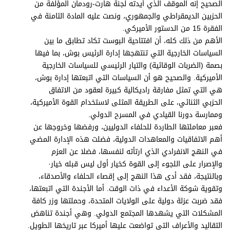
الصحيح إنه الموقف الذي أيدته لجنة هارت-رودمان المؤلفة من
الحزبين الديمقراطي والجمهوري، ونصت عليه المادة الثامنة في
الفقرة 15 من الدستور الأميركي.
الأهم من ذلك كله، أن افتتاحية البوست تكاد تطابق ما بين
السياسات الخارجية التي تنتهجها إدارة الرئيس بوش، بما فيها
بصمة (الضربات الوقائية) والتيار الرئيسي للسياسات الخارجية
الأميركية. والصحيح هو أن السياسات التي اتبعتها إدارة بوش،
هي التي تمثل مفارقة راديكالية كبيرة لعقود من الاتفاق
الحزبي الثنائي، على الطريقة المثلى لاستخدام القوة الأميركية،
وممارسة دورنا القيادي في المسرح الدولي.
فعبر معاملتها الطاردة للحلفاء الدوليين، ورفضها وخروجها عن
أهم الاتفاقيات والمعاهدات الدولية، فضلت هذه الإدارة المضي
في النهج الانفرادي الذي ارتأته لنفسها، فضلا عن العزم
والإصرار على اللجوء إلى القوة كخيار أول ليس قبله خيار·
وبالنتيجة، فقد أدى هذا النهج إلى إقصاء الحلفاء والأصدقاء،
وتقوية شوكة الأعداء في ذات الوقت. أما الأجندة التي اتبعتها،
فقد ضربت عزلة دولية على الولايات المتحدة، وحملتها وزر كافة
المشكلات التي يشهدها المجتمع الدولي. وهي أجندة تناهض
التقاليد والأعراف التي تواضعت عليها أميركا عبر تاريخها الطويل.