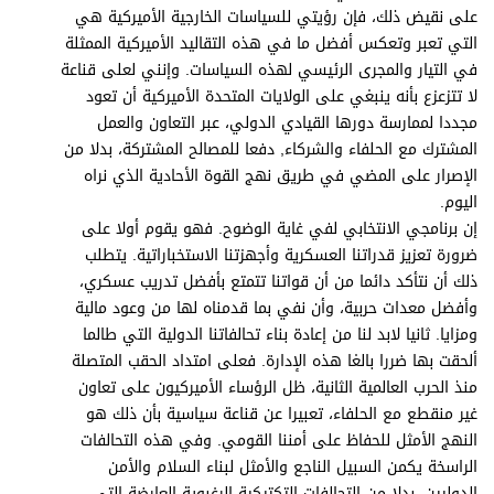
على نقيض ذلك، فإن رؤيتي للسياسات الخارجية الأميركية هي
التي تعبر وتعكس أفضل ما في هذه التقاليد الأميركية الممثلة
في التيار والمجرى الرئيسي لهذه السياسات. وإنني لعلى قناعة
لا تتزعزع بأنه ينبغي على الولايات المتحدة الأميركية أن تعود
مجددا لممارسة دورها القيادي الدولي، عبر التعاون والعمل
المشترك مع الحلفاء والشركاء, دفعا للمصالح المشتركة، بدلا من
الإصرار على المضي في طريق نهج القوة الأحادية الذي نراه
اليوم.
إن برنامجي الانتخابي لفي غاية الوضوح. فهو يقوم أولا على
ضرورة تعزيز قدراتنا العسكرية وأجهزتنا الاستخباراتية. يتطلب
ذلك أن نتأكد دائما من أن قواتنا تتمتع بأفضل تدريب عسكري،
وأفضل معدات حربية، وأن نفي بما قدمناه لها من وعود مالية
ومزايا. ثانيا لابد لنا من إعادة بناء تحالفاتنا الدولية التي طالما
ألحقت بها ضررا بالغا هذه الإدارة. فعلى امتداد الحقب المتصلة
منذ الحرب العالمية الثانية، ظل الرؤساء الأميركيون على تعاون
غير منقطع مع الحلفاء، تعبيرا عن قناعة سياسية بأن ذلك هو
النهج الأمثل للحفاظ على أمننا القومي. وفي هذه التحالفات
الراسخة يكمن السبيل الناجع والأمثل لبناء السلام والأمن
الدوليين، بدلا من التحالفات التكتيكية الرغبوية العارضة التي