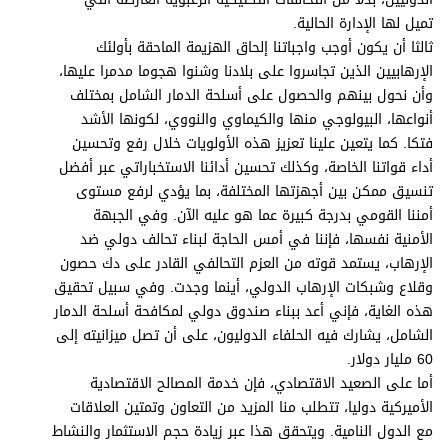
تميل لها الإدارة الحالية.
ثالثا أن يكون أوجب واجباتنا إلحاق الهزيمة الماحقة بأولئك
الإرهابيين الذين تجاسروا على بلادنا وشنوا هجوما مدمرا عليها،
وأن نحول بينهم والحصول على أسلحة الدمار الشامل بمختلف
أنواعها، البيولوجي منها والكيماوي والنووي، لكونها الأشد
فتكا. كما يتعين علينا تعزيز هذه الأولويات خلال رفع وتحسين
أداء قواتنا الخاصة، وكذلك تحسين أدائنا الاستخباراتي عبر أفضل
تنسيق ممكن بين أجهزتها المختلفة، بما يؤدي لرفع مستوى
أمننا القومي بدرجة كبيرة عما هو عليه الآن. وفي الجبهة
الأمنية نفسها، فإننا في أمس الحاجة لبناء تحالف دولي ضد
الإرهاب، يستمد قوته من العزم التحالفي القادر على دك حصون
وقلاع وشبكات الإرهاب الدولي، أينما وجدت. وفي سبيل تحقيق
هذه الغاية، فإني أعد ببناء صندوق دولي لمكافحة أسلحة الدمار
الشامل، يشارك فيه الحلفاء الدوليون، على أن تصل ميزانيته إلى
60 مليار دولار.
أما على الصعيد الاقتصادي، فإن خدمة المصالح الاقتصادية
الأميركية دوليا، تتطلب منا المزيد من التعاون وتمتين العلاقات
مع الدول النامية. ويتحقق هذا عبر زيادة حجم الاستثمار والنشاط