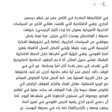
برامج
عدد اليوم
في افتتاحيتها الصادرة في الثامن عشر من شهر ديسمبر
الجاري، وهي الافتتاحية التي ناقشت مقالي الأخير عن السياسات
الخارجية الأميركية بعنوان (ما وراء التيار الرئيسي)، شوهت
مواقيت الصلاة
صحيفة ( الواشنطن بوست) آرائي مرتين: مرة فيما يتصل
بموقفي من السياسات الخارجية، إضافة إلى تشويهها الفكرة
الأحوال الجوية
الرئيسية التي بنيت عليها رؤيتي لأفضل السبل الكفيلة بتعزيز
أمننا القومي، وهي الرؤية التي أطرحها خلال الحملة الانتخابية
المقبلة. فعلى سبيل المثال، أنا أدعم الجهود الدفاعية الصاروخية
التي تهدف إلى جعل بلادنا أكثر أمنا وسلامة. غير أني في
الوقت ذاته، أرفض نشر أية نظم دفاعية أخرى، لم تثبت فاعليتها
من خلال التجربة العملية بعد. كما أفضل فكرة التفاوض المباشر
مع كوريا الشمالية، مقابل العناد والتزام الموقف الرافض لأي
تفاوض معها، سيما وأن هذا الموقف قد ساعد عمليا في تفاقم
الوضع، ووصوله إلى مستوى الخطورة التي نشهدها اليوم. كما
أن دعمي للدور الذي يلعبه الحرس القومي في تعزيز أمننا،
يصعب وصفه بـ (الراديكالية) كما جاء في صحيفة البوست. بل