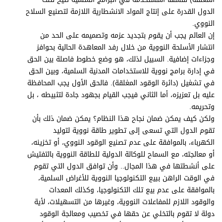
الدول القدرة على إنتاج المواد الانشطارية اللازمة لتصنيع السلاح
النووي.
إن العالم يجب أن يقوم بتجديد عزمه وتصميمه على الحد من
انتشار الأسلحة النووية من خلال رفد المعاهدة الحالية بحوافز
وجزاءات إضافية. السبيل لذلك، هو وضع خطوط فاصلة بين الحق
في إدارة برامج نووية للاستخدامات المدنية السلمية، وبين الحق
في تشغيل (دائرة الوقود المغلقة). فالحق الأول يجب المحافظة
عليه بل تعزيزه، أما الثاني فيجب القيام بجهود جادة لتثبيطه ، بل
وتحريمه.
ولكن كيف يمكن ضمان نجاح هذا النظام؟ يمكن ضمان ذلك بأن
تقوم الدول التي تسعى إلى تطوير طاقة نووية لتوليد
الكهرباء، بالموافقة على عدم تصنيع الوقود النووي، أو تخزينه،
أو معالجته، مع السماح للوكالة الدولية للطاقة النووية بالتفتيش
على أنشطتها في هذا المجال.. وأن توافق الدول التي تقوم
في الوقت الراهن ببيع التكنولوجيا النووية للأغراض السلمية،
بالموافقة على عدم بيع تلك التكنولوجيا، وكذلك المعدات
والوقود اللازم للمفاعلات النووية، وغيرها من التسهيلات، لأية
دولة لا تقوم بالتخلي عن حقها في تخصيب ومعالجة الوقود