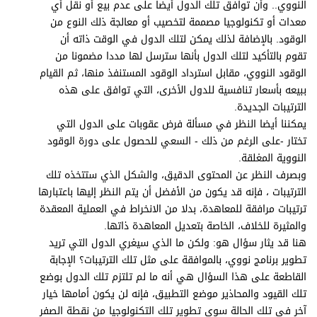
النووي.. وأن توافق تلك الدول أيضا على عدم بيع أو نقل أي
معدات أو تكنولوجيا مصممة لتخصيب أو معالجة ذلك النوع من
الوقود. بالإضافة لذلك يمكن لتلك الدول في الوقت ذاته أن
تقوم بالتأكيد لتلك الدول بأنها سترسل لها مددا مضمونا من
الوقود النووي، مقابل استرداد الوقود المستنفذ منها، ثم القيام
ببيعه بأسعار تنافسية للدول الأخرى، التي توافق على هذه
الترتيبات الجديدة.
يمكننا أيضا النظر في مسألة فرض عقوبات على الدول التي
تختار -على الرغم من ذلك - السعي للحصول على دورة الوقود
النووية المغلقة.
وبصرف النظر عن المحتوى الدقيق، والشكل الذي ستتخذه تلك
الترتيبات ، فإنه قد يكون من الأفضل أن يتم النظر إليها باعتبارها
ترتيبات مرافقة للمعاهدة، بدلا من الانخراط في العملية المعقدة
والمثيرة للخلاف، الخاصة بتعديل المعاهدة ذاتها.
هنا قد يثار سؤال هو: ولكن ما الذي سيغري الدول التي تريد
تطوير برنامج نووي، بالموافقة على مثل تلك الترتيبات؟ الإجابة
القاطعة على هذا السؤال هي أنه ما لم تلتزم تلك الدول بوضع
تلك القيود والمحاذير موضع التطبيق، فإنه لن يكون أمامها خيار
آخر في تلك الحالة سوى تطوير تلك التكنولوجيا من نقطة الصفر