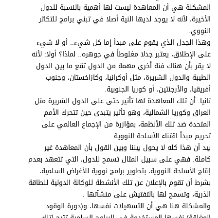
المشكلة هي أن المعاهدة ليست لها أهمية بالنسبة للدول
الأخيرة، لأنه لا يوجد لديها النية أصلا في تبني برامج للتكاثر
النووي.
وهذا الجدل الذي يقوم على مبدأ إما كل شيء.. أو لا شيء
على الإطلاق، يعتبر جدلا مغلوطاً في جوهره.. لماذا؟ أولا: لأنه
لا يقر بأن هناك فئة أخرى مهمة من الدول تقع ما بين الدول
الطيبة والدول الشريرة، مثل أوكرانيا، وكازاخستان، وجنوب
أفريقيا، والأرجنتين، أو كوريا الجنوبية.
ثانيا: أن تلك المعاهدة لها تأثير حتى على الدول الشريرة مثل
العراق وكوريا الشمالية، وهو تأثير يتبدى حين تتحرك الأمم
المتحدة ضد تلك الأنظمة، بمؤازرة من الإجماع العالمي على
تحريم مبدأ اقتناء الأسلحة النووية .
بيد أن هذا كله لا يحول بيننا وبين القول بأن المعاهدة غير
كاملة. فهي على سبيل المثال تسمح للدول، التي تتعهد بعدم
إنتاج الأسلحة النووية، بتطوير برامج نووية للأغراض السلمية،
بشرط أن تقوم بالإعلان عن تلك الأنشطة للوكالة الدولية للطاقة
الذرية، وتسمح لها بالتفتيش على منشآتها .
والمشكلة هنا هي أن التسهيلات نفسها، و(دورة الوقود
المغلقة) نفسها المستخدمة في البرامج السلمية تتيح لتلك