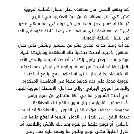
برامج
كما يذهب البعض، فإن معاهدة حظر انتشار الأسلحة النووية
عدد اليوم
تعتبر هي أكثر المعاهدات من حيث العضوية في التاريخ.
فباستثناء خمس دول فقط، فإن كل دولة في العالم هي عضو
في تلك المعاهدة التي ساهمت على مدار ثلاثة عقود في الحد
من انتشار الأسلحة النووية.
مواقيت الصلاة
بيد أنه ومنذ أحداث الحادي عشر من سبتمبر، وبشكل خاص خلال
الأحوال الجوية
الشهور الأخيرة، أصبحت صلاحية تلك المعاهدة وقابليتها للحياة
موضع شك. البعض يقول إنها قد أصبحت قديمة، والبعض الآخر
يقول إنها قد أصبحت غير فعالة. ويقوم كل فريق -دعما لحجته-
بالاستشهاد بحالة إيران، التي استطاعت دفع برنامج أسلحتها
النووية قدما، على رغم كونها عضوا في المعاهدة المذكورة.
والبرنامج النووي الإيراني -وإلى حد أقل- الأنشطة النووية لليبيا،
التي أعلنت الأسبوع الماضي أنها ستتخلى عن جميع برامج
الأسلحة غير القانونية، يبرزان سويا منافع تلك المعاهدة
وحدودها. ويذهب هؤلاء الذين يقولون إن المعاهدة قد أصبحت
عديمة النفع، إلى القول بأن الدول الشريرة لا توقع عليها من
الأساس، أو توقع عليها ثم تقوم بعد ذلك بالغش والتلاعب. أما
الدول الطيبة فهي توقع وتلتزم بما وقعت عليه حقا، ولكن