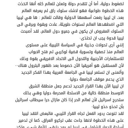
برامج
لضغوط دولية، أما أن تتقدم دولة وتعلن للعالم كله أنها اتخذت
هذه الخطوة طواعية فهو لاشك سلوك راق لم يعرفه العالم
عدد اليوم
بعد، ان ليبيا رفعت أسهمها الدولية وقالت للعالم : ها هي ليبيا
التي اضطهدها العالم لسنوات طويلة، عادت وبقوة وبرقي الى
السلوك المفروض ان يكون في جميع دول العالم، لقد أصبحت
مواقيت الصلاة
ليبيا قدوة يجب ان تحتذى·
إنني أرى تحولات جذرية في السياسة الليبية على مستوى
الأحوال الجوية
العالم منذ تصفية وتسوية قضية لوكربي ثم فتح الابواب
للاستثمارات الأجنبية والتحول الى الاتحاد الافريقي بقوة وذلك
لأن المستقبل هو أفريقيا الآن خصوصا بعد ظهور البترول هناك··
وأتمنى ان تستمر ليبيا في الجامعة العربية بهذا الفكر الجديد
الذي يدعم موقف الجامعة دوليا·
ان ليبيا الآن بهذا القرار الجديد تدعم جعل منطقة الشرق
الاوسط منطقة خالية من الاسلحة المحرمة دوليا وهي بذلك
ستحرج اسرائيل لأن لعالم الحر إذا كان مازال حرا سيطالب اسرائيل
بأن تحذو حذو ليبيا·
لقد تنوعت ردود الفعل تجاه القرار الليبي، فالبعض انتقد ليبيا
على هذه الخطوة لانها جاءت عقب تركيع العراق، كما ان تدمير
أسلحة الدمار الشامل في ليبيا لم يعد يتبقى للأمة شيء، ولكن