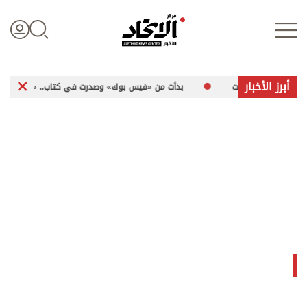
أبرز الأخبار
 جُمل بلا كلمات
بدأت من «فيس بوك» وصدرت في كتاب.. «رسائل مشفرة» ت
تسجيل الدخول
علوم الدار
الأخبار العالمية
اقتصاد
الرياضة