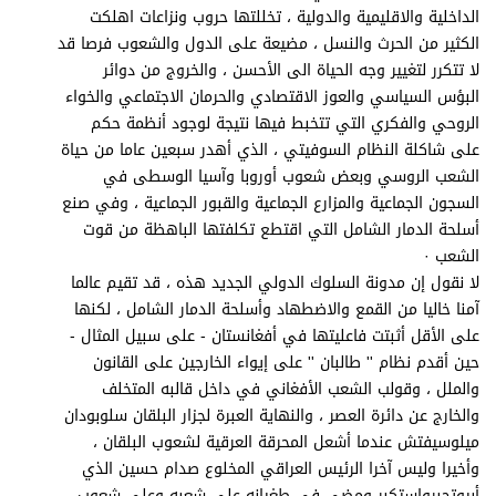
الداخلية والاقليمية والدولية ، تخللتها حروب ونزاعات اهلكت
الكثير من الحرث والنسل ، مضيعة على الدول والشعوب فرصا قد
لا تتكرر لتغيير وجه الحياة الى الأحسن ، والخروج من دوائر
البؤس السياسي والعوز الاقتصادي والحرمان الاجتماعي والخواء
الروحي والفكري التي تتخبط فيها نتيجة لوجود أنظمة حكم
على شاكلة النظام السوفيتي ، الذي أهدر سبعين عاما من حياة
الشعب الروسي وبعض شعوب أوروبا وآسيا الوسطى في
السجون الجماعية والمزارع الجماعية والقبور الجماعية ، وفي صنع
أسلحة الدمار الشامل التي اقتطع تكلفتها الباهظة من قوت
الشعب ·
لا نقول إن مدونة السلوك الدولي الجديد هذه ، قد تقيم عالما
آمنا خاليا من القمع والاضطهاد وأسلحة الدمار الشامل ، لكنها
على الأقل أثبتت فاعليتها في أفغانستان - على سبيل المثال -
حين أقدم نظام '' طالبان '' على إيواء الخارجين على القانون
والملل ، وقولب الشعب الأفغاني في داخل قالبه المتخلف
والخارج عن دائرة العصر ، والنهاية العبرة لجزار البلقان سلوبودان
ميلوسيفتش عندما أشعل المحرقة العرقية لشعوب البلقان ،
وأخيرا وليس آخرا الرئيس العراقي المخلوع صدام حسين الذي
أبيوتجبرواستكبر ومضى في طغيانه على شعبه وعلى شعوب