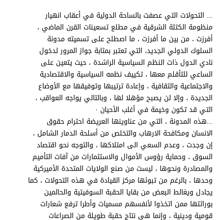
برامج
... التحولات التي عصفت بالساحة الدولية في أعقاب انهيار
عدد اليوم
منظومة الكتلة الشرقية في مطلع تسعينات القرن الماضي ،
أفرزت ، من بين ما أفرزت ، ما اصطلح على تسميته مدونة
السلوك الدولي الجديد، التي تعتبر بمثابة جواز المرور لدخول
نادي الدول ذات النظم السياسية الراشدة ، حيث يتعين على
مواقيت الصلاة
الساعي للتأقلم معها ، تكييف نظمه السياسية والاقتصادية
الأحوال الجوية
والاجتماعية والثقافية ، وإعادة ترتيبها وتوفيقها مع الأوضاع
الجديدة ، وإلا لن يصبح مؤهلا لها ، وبالتالي يواجه العواقب ،
التي قد تكون وخيمة في أغلب الأحيان ·
...هذه المدونة ، التي من عناوينها العريضة احترام حقوق
الانسان ومكافحة الارهاب والتخلص من أسلحة الدمار الشامل ،
إن وجدت ، وعدم السعي الى امتلاكها ، والتوجه نحو اقتصاد
السوق ، وحماية رؤوس الأموال والاستثمارات من آفات التأميم
والمصادرة ونحوها ، ليست من صنع الولايات المتحدة الأميركية
وحدها ، بالرغم من تبوئها مركز القيادة في هذه التحولات ، كما
يجادل ويغالط البعض من بقايا الحقبة السوفيتية والحالمين
بوراثتها ممن اتخذوا لأنفسهم مسميات وأطرا ترفع شعارات
قومية ودينية ، وإنما هي نتاج حقبة طويلة من الصراعات