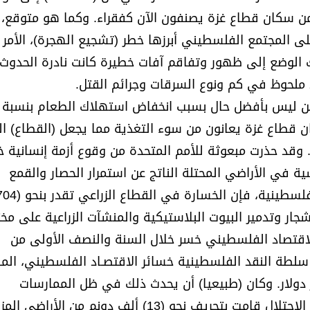
ين. ويشير تقرير للبنك الدولي بأن حـوالى (75%) من سكان قطاع غزة يصنفون الآن كفقراء. وكما هو متوق
ى المجتمع الفلسطيني أبرزها خطر (تشجيع الهجرة)، الأمر 
 الوضع إلى ظهور وتفاقم آفات خطيرة كانت نادرة الحدوث
ملحوظ في كم ونوع السرقات وجرائم القتل.
ائيات إلى أن حوالى (13.3%) من سكان قطاع غزة يعانون من سوء التغذية مما يجعل (القطاع
. وقد حذرت مبعوثة للأمم المتحدة من وقوع أزمة إنسانية 
ية في الأراضي المحتلة الناتج عن استمرار الحصار والقمع
جة عن اقتلاع الأشجار وتدمير البيوت البلاستيكية والمنشآت الزراعية على م
 الاقتصاد الفلسطيني خسر خلال السنة والنصف الأولى من
سلطة النقد الفلسطينية خسائر الاقتصـاد الفلسطيني، الم
رة منذ انـدلاع الانتفاضة، بحـوالى (7.33) مليار دولار. وكان (طبيعيا) أن يحدث ذلك في ظل الممارسات
الإسرائيلية في مجال الزراعة الحيوي، وبخاصة أن سلطات الاحتلال قامت بتجريف نحو (13) ألف دونم من ا