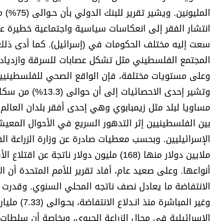
المليون
انتشار الفقر إلى انعكاسات سياسية واجتماعية خطيرة عل
سعت إليه مختلف الحكومات في (إسرائيل). كما أدى ذلك
المجتمع الفلسطيني مثل تشكل عصابات للسرقة وازدياد 
وتشير إحدى الاحص
مساويا لبلد مثل زيمبابوي وهي إحدى أفقر بلدان العالم
بين الفلسطينيين إثر التدهور السريع في الأحوال المعيش
ملايين دولار منها (168) مليون دولار نات
أنواعها. وعلى صعيد عام، أفاد تقرير للأمم المتحدة أن
الانتفاضة ما يعادل نصف ناتجه المحلي السنوي. وقدرت 
وغير المباش