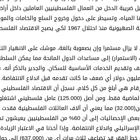
صيل ضريبة الدخل من العمال الفلسطينيين العاملين داخل أرا
 أهمها المياه، وتسيطر على دخول وخروج السلع والخامات والموا
الأولية والصادرات والواردات. وينسجم هذا مع جهد الدولة الصهيونية منذ احتلال 1967 لكي يصبح الاق
لا يزال مستمرا وإن بصعوبة بالغة، موشك على الانهيار التا
الاستمرار) إلى مساعدات الدول المانحة مما يمكن السلط
 ثلث القوة العاملة أي حوالى (125.000) موظف وتقديم الخدمات الأساسية للسكان. والجدير بالذكر 
2، قدمت الدول المانحة للسلطة الفلسطينية (929) مليون دولار أي ضعف ما كانت تقدمه قبل اندلاع الانتف
 ولأن الأرقام هي أبلغ من كل كلام، نسجل أن الاقتصاد الفلسطيني
مـن أيام العمـل ما قيمته (650) مليون دولار في السنة الماضية فقط. ومن أصل (125.000) عامل
(إسرائيل) قبل اندلاع الانتفاضة، انخفض العدد إلى أقـل من(32.000) مما يعني أن آلاف العائلات الفلسطينية 
رزقها الوحيد، الأمر الذي عمّم الفقر وزاد البطالة. وتشير بعض الإحصائيات إلى أن 60% من الفلسط
لا تتجاوز (21%) قبل العدوان الإسرائيلي واندلاع الانتفاضة. وإذا أخذنا في الاعتبار الزيادة
السنوية المرتفعة للسكان، فإن عدد الذين يعيشون تحت خط الفقر قد تضاعف ثلاث مرا