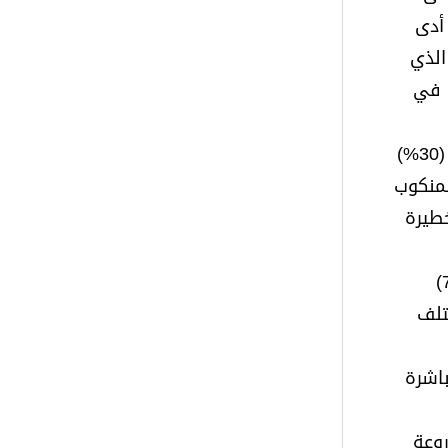
ع، أدى
الذي
 في
وعلى مستويات مختلفة، فإن الواقع الصحي للفلسطينيين ليس بأفضل حال بسبب انخفاض استهلاك الطعام بنسبة (30%)
) المنكوب
خطيرة
الإسرائيليين. وبحسب معطيات صادرة عن وزارة الزراعة الفلسطينية، فإن الخسارة في القطاع الزراعي تقدر بنحو (704)
ختلف
باشرة
لأراضي المزروعة