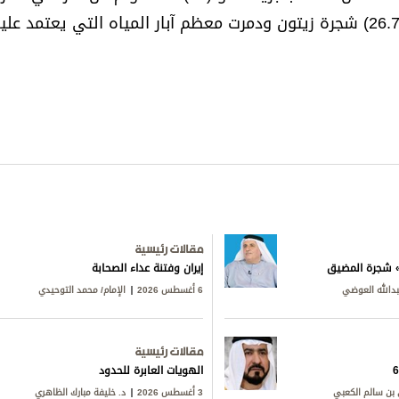
بمختلف أنواع المحاصيل الزراعية كما اقتلعت أكثر من (26.750) شجرة زيتون ودمرت معظم آبار المياه التي يعتمد 
مقالات رئيسية
ق» شجرة المضيق
إيران وفتنة عداء الصحابة
بدالله العوضي
6 أغسطس 2026
الإمام/ محمد التوحيدي
مقالات رئيسية
الهويات العابرة للحدود
بن سالم الكعبي
3 أغسطس 2026
د. خليفة مبارك الظاهري