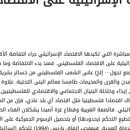
الإسرائيلية على الاقتصاد
باشرة التي تكبدها الاقتصاد الإسرائيلي جراء انتفاضة الأ
ئيلية على الاقتصاد الفلسطيني. فمنذ بدء الانتفاضة وما 
نع تجول··· إلخ) عانى الشعب الفلسطيني من خسائر بشرية
دن والقرى والمخيمات طامسا معالم البنى التحتية، علاوة 
إيذاء وخلخلة البنيان الاجتماعي والاقتصادي للفلسطينيين.
هناك اقتصادا فلسطينيا مثل اقتصاد أي بلد عادي، فإن من ال
ائيلي. فالضفة الغربية وقطاع غزة أصبحا يشكلان الفناء ال
تطيع التحكم (بحدودها) أو بتحصيل الرسوم الجمركية على ال
علما بأن الجزء الأكبر من الواردات الفلسطينية يأتي من الدولة العبرية. فبموجب اتفاق