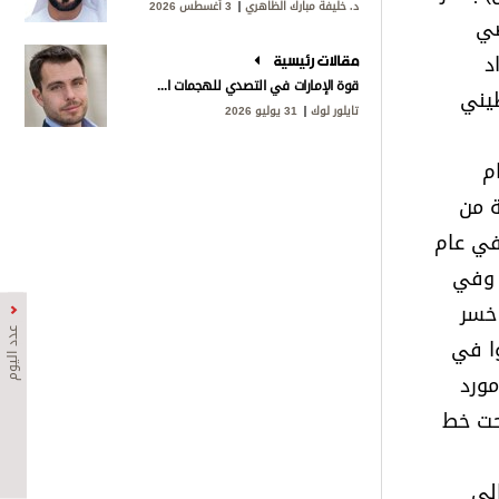
د. خليفة مبارك الظاهري
3 أغسطس 2026
ضي
د
مقالات رئيسية
قوة الإمارات في التصدي للهجمات الإيرانية
تصاد الفلسطيني
تايلور لوك
31 يوليو 2026
م
ة من
أنه، في عام
اضة. وفي
 خسر
عدد اليوم
 فلسطيني اشتغلوا في
فقدت مورد
ينيين يعيشون تحت خط
ت أي من (637.000) إلى حوالى