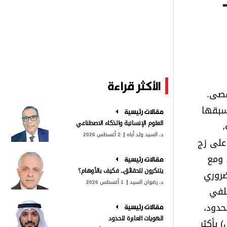
الأكثر قراءة
قصى.
سبقها
مقالات رئيسية
العلوم الإنسانية والذكاء الاصطناعي
،
د. السيد ولد أباه
2 أغسطس 2026
على زج
 ومع
مقالات رئيسية
يتنكرون للحقائق.. فكيف بالأوهام؟
ضروري
د. رضوان السيد
1 أغسطس 2026
خلفي
حدود،
مقالات رئيسية
الهويات العابرة للحدود
 باريس (1994) تتحكم (إسرائيل) بأكثر