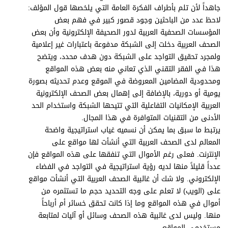
جاهداً لأن تلم بأطراف الفكرة العامة التي يلخصها قول المؤلف:
لاحظ عدد من الباحثين وجود قصور كبير في فهم بعض
المؤسسات الصحفية العربية لدور الصحيفة الإلكترونية وأن بعض
الصحف العربية دخلت إلى الشبكة مدفوعة باعتبارات غير إعلامية
ولمجرد تحقيق التواجد على الشبكة دون هدف محدد، ويتضح
هذا في الفقر التقني الذي تعاني منه بعض هذه المواقع
ومحدودية المضامين المعروضة في الموقع وعدم تحديثه بصورة
يومية أو دورية، بالإضافة إلى إهمال بعض الصحف الإلكترونية
العربية الإمكانيات التفاعلية التي تتيحها الشبكة واستخدام الحد
الأدنى من التقنيات المتوافرة في هذا المجال.
يرتبط ما سبق بما يمكن أن نسميه غياب استراتيجية واضحة
المعالم لدى الصحف العربية التي أنشأت لها مواقع على
الإنترنت. فعلى رغم الأموال التي تنفقها على هذه المواقع فإن
عدداً قليلاً منها لديه رؤية استراتيجية في التواجد في الفضاء
الإلكتروني. ولا شك أن غالبية الصحف العربية التي أنشأت مواقع
على (الويب) لا تعلم على وجه التحديد حجم ما تستثمره من
أموال في هذه المواقع وما إذا كانت تحقق خسائر أم أرباحاً
منها. وليس لدى غالبية هذه الصحف وسائل أو آليات لمتابعة
مستخدمي المواقع.