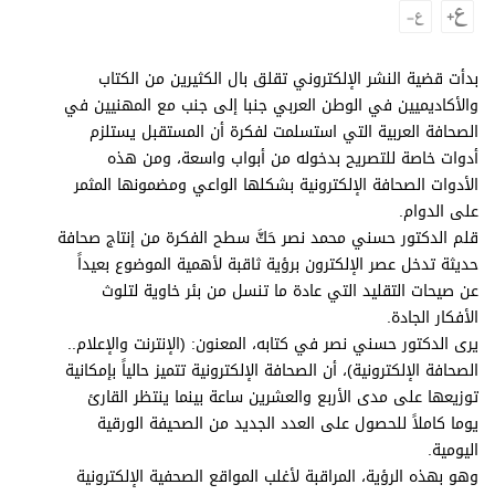
برامج
عدد اليوم
بدأت قضية النشر الإلكتروني تقلق بال الكثيرين من الكتاب
والأكاديميين في الوطن العربي جنبا إلى جنب مع المهنيين في
الصحافة العربية التي استسلمت لفكرة أن المستقبل يستلزم
مواقيت الصلاة
أدوات خاصة للتصريح بدخوله من أبواب واسعة، ومن هذه
الأدوات الصحافة الإلكترونية بشكلها الواعي ومضمونها المثمر
الأحوال الجوية
على الدوام.
قلم الدكتور حسني محمد نصر حَكَّ سطح الفكرة من إنتاج صحافة
حديثة تدخل عصر الإلكترون برؤية ثاقبة لأهمية الموضوع بعيداً
عن صيحات التقليد التي عادة ما تنسل من بئر خاوية لتلوث
الأفكار الجادة.
يرى الدكتور حسني نصر في كتابه، المعنون: (الإنترنت والإعلام..
الصحافة الإلكترونية)، أن الصحافة الإلكترونية تتميز حالياً بإمكانية
توزيعها على مدى الأربع والعشرين ساعة بينما ينتظر القارئ
يوما كاملاً للحصول على العدد الجديد من الصحيفة الورقية
اليومية.
وهو بهذه الرؤية، المراقبة لأغلب المواقع الصحفية الإلكترونية