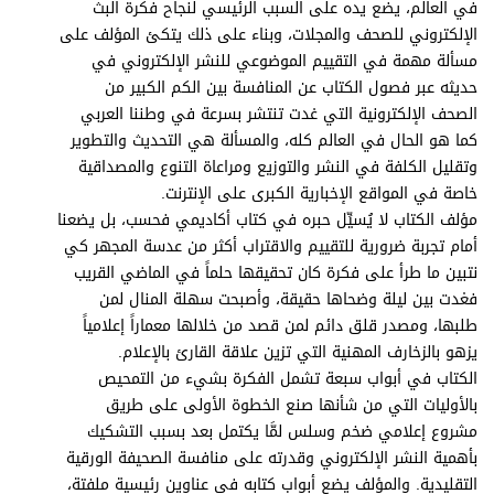
في العالم، يضع يده على السبب الرئيسي لنجاح فكرة البث
الإلكتروني للصحف والمجلات، وبناء على ذلك يتكئ المؤلف على
مسألة مهمة في التقييم الموضوعي للنشر الإلكتروني في
حديثه عبر فصول الكتاب عن المنافسة بين الكم الكبير من
الصحف الإلكترونية التي غدت تنتشر بسرعة في وطننا العربي
كما هو الحال في العالم كله، والمسألة هي التحديث والتطوير
وتقليل الكلفة في النشر والتوزيع ومراعاة التنوع والمصداقية
خاصة في المواقع الإخبارية الكبرى على الإنترنت.
مؤلف الكتاب لا يُسيِّل حبره في كتاب أكاديمي فحسب، بل يضعنا
أمام تجربة ضرورية للتقييم والاقتراب أكثر من عدسة المجهر كي
نتبين ما طرأ على فكرة كان تحقيقها حلماً في الماضي القريب
فغدت بين ليلة وضحاها حقيقة، وأصبحت سهلة المنال لمن
طلبها، ومصدر قلق دائم لمن قصد من خلالها معماراً إعلامياً
يزهو بالزخارف المهنية التي تزين علاقة القارئ بالإعلام.
الكتاب في أبواب سبعة تشمل الفكرة بشيء من التمحيص
بالأوليات التي من شأنها صنع الخطوة الأولى على طريق
مشروع إعلامي ضخم وسلس لمَّا يكتمل بعد بسبب التشكيك
بأهمية النشر الإلكتروني وقدرته على منافسة الصحيفة الورقية
التقليدية. والمؤلف يضع أبواب كتابه في عناوين رئيسية ملفتة،