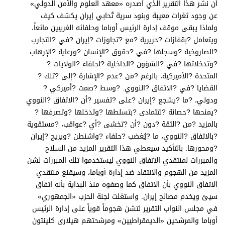
أن نشر هذا التقرير الذي أصدره «معهد العلوم والأمن الدولي»
عن وجود ثغرات معيبة وبنود سرية تُحابي إيران يكشف كيف
ولماذا يبقى موقف إدارة الرئيس أوباما وحلفائه الغربيين مائعاً،
ويتعامل ?بقفازات ?حريرية ?مع ?تجاوزات ?إيران ?في ?التجارب
?الصاروخية ?وسجلها ?في ?حقوق ?الإنسان ?ورعاية ?الإرهاب
?وتدخلاتها ?في ?الشؤون ?الداخلية ?لحلفاء ?الولايات ?
المتحدة ?الأميركية، بالرغم ?من ?عدم ?الإشارة ?إلى ?تلك ?
القضايا ?في ?الاتفاق ?النووي. ?وسط ?صمت ?أميركي ?
ودولي، ?ما ?يشجع ?إيران ?على ?تفسير ?أن ?الاتفاق ?النووي
?يمنحها ?حصانة ?لتتمادى ?بتسلطها ?وتدخلها ?وتصرفها ?
بالمزيد ?من ?الثقة ?دون ?أن ?تخشى ?أي ?عواقب، ?مستقوية
?بالاتفاق ?النووي، ما ?يُغضب ?حلفاء ?واشنطن ?ويريح ?إيران
?ومحورها. بالتأكيد سيعطي هذا التقرير المزيد من السلاح
والمبررات لمنتقدي الاتفاق النووي ليستخدموا تلك المبررات لشن
المزيد من الهجوم والانتقاد ضد إدارة أوباما، وسيقنع منتقدي
الاتفاق النووي بأن الاتفاق كما وصفوه منذ البداية بأنه اتفاق
سيئ ويخدم مصالح إيران. واستغلت لجنة الحزب «الجمهوري»
في مجلس النواب التقرير لتشن هجوماً قوياً على إدارة الرئيس
أوباما والمرشحين «الديمقراطيين» ومرشحتهم هيلاري كلينتون