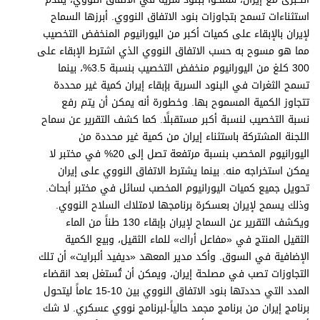
استثناءات تسمح بتجاوزات بنود الاتفاق النووي. أبرزها السماح
لإيران بالإبقاء على كميات أكبر من اليورانيوم المنخفض التخصيب
مما هو مسوح به حسب الاتفاق النووي الذي اشترط الإبقاء على
300 كلغ من اليورانيوم منخفض التخصيب بنسبة 3.5%، بينما
تسمح الثغرات في البنود السرية بإبقاء إيران كمية غير محددة
تتجاوز الكمية المسموح بها. وخطورة أنه يمكن أن يتم رفع
نسبة التخصيب لنسبة أكبر مستقبلًا. كما كشف التقرير عن سماح
اللجنة المشتركة باستثناء إيران من كمية غير محددة من
اليورانيوم المخصب بنسبة مرتفعة تصل إلى 20% في مختبر لا
يمكن استخراجه منه. بينما يشترط الاتفاق النووي على إيران
تحويل جميع كميات اليورانيوم المخصب لسائل في مختبر أبحاث.
وذلك يسمح لإيران بعسكرة برنامجها لامتلاك السلاح النووي.
ويكشف التقرير عن السماح لإيران بإبقاء 130 طناً من الماء
الثقيل المنتج في «مفاعل أراك» للماء الثقيل، وبيع الكمية
الإضافية في السوق. وأكد مدير المعهد «ديفيد ألبرايت» أن تلك
التجاوزات تصب في مصلحة إيران، ويمكن أن تُستغل بعد انقضاء
المدد التي حددتها بنود الاتفاق النووي بين 10-15 عاماً ليتحول
برنامج إيران من برنامج مجمد حالياً-لبرنامج نووي عسكري. لا شك