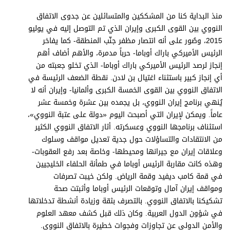
برامج
منذ البداية كنا من المشككين والمتسائلين عن جدوى الاتفاق
عدد اليوم
النووي بين القوى الكبرى وإيران الذي تم التوصل إليه في يوليو
2015، وصُور على أنه انتصار مظفر جنّب المنطقة- كما يفاخر
الرئيس الأميركي باراك أوباما- حرباً مدمرة، والأهم أضاف أهم
إنجاز لرصد الرئيس الأميركي باراك أوباما- الذي تخلو جعبته من
مواقيت الصلاة
أي إنجاز كبير باستثناء اغتيال بن لادن. نقطة الضعف الرئيسة في
الأحوال الجوية
الاتفاق النووي بين القوى الخمسة الكبرى وألمانيا- وإيران أنه لا
يُنهي برنامج إيران النووي، بل يجمده بين عشرة وخمسة عشر
عاماً. ويمكن لإيران التي أصبحت اليوم «دولة على عتبة النووي»،
استئناف برنامجها النووي وعسكرته. أثار الاتفاق النووي الكثير
من الانتقادات والتساؤلات حول جدية تعديل مواقف وسلوك
وعلاقات إيران مع جيرانها ومحيطها- وخاصة بعد رفع العقوبات-
وهذه كانت مقاربة الرئيس أوباما في طمأنة الحلفاء الخليجيين
في قمة كامب ديفيد وقمة الرياض. ولكن خيبت تصرفات
ومواقف إيران آمال وتوقعات الرئيس أوباما وأثبتت صحة
تشكيكنا بالاتفاق النووي. بالتصرف بثقة وزيادة أنشطة تدخلاتها
في شؤون الدول العربية. وكان ذلك قبل كشف معهد العلوم
والأمن الدولي عن تجاوزات وفجوات خطيرة بالاتفاق النووي.