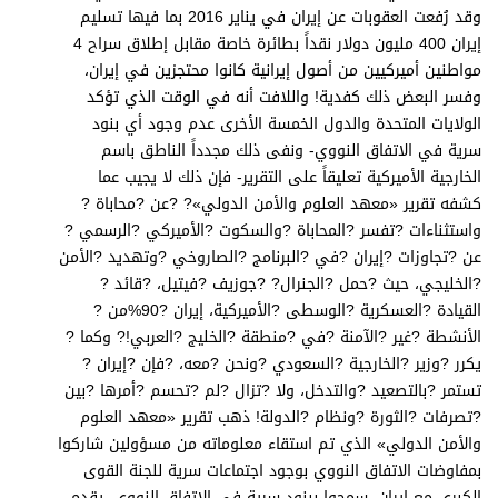
وقد رُفعت العقوبات عن إيران في يناير 2016 بما فيها تسليم
إيران 400 مليون دولار نقداً بطائرة خاصة مقابل إطلاق سراح 4
مواطنين أميركيين من أصول إيرانية كانوا محتجزين في إيران،
وفسر البعض ذلك كفدية! واللافت أنه في الوقت الذي تؤكد
الولايات المتحدة والدول الخمسة الأخرى عدم وجود أي بنود
سرية في الاتفاق النووي- ونفى ذلك مجدداً الناطق باسم
الخارجية الأميركية تعليقاً على التقرير- فإن ذلك لا يجيب عما
كشفه تقرير «معهد العلوم والأمن الدولي‏»? ?عن ?محاباة ?
واستثناءات ?تفسر ?المحاباة ?والسكوت ?الأميركي ?الرسمي ?
عن ?تجاوزات ?إيران ?في ?البرنامج ?الصاروخي ?وتهديد ?الأمن
?الخليجي، حيث ?حمل ?الجنرال? ?جوزيف ?فيتيل، ?قائد ?
القيادة ?العسكرية ?الوسطى ?الأميركية، إيران ?90%من ?
الأنشطة ?غير ?الآمنة ?في ?منطقة ?الخليج ?العربي!? وكما ?
يكرر ?وزير ?الخارجية ?السعودي ?ونحن ?معه، ?فإن ?إيران ?
تستمر ?بالتصعيد ?والتدخل، ولا ?تزال ?لم ?تحسم ?أمرها ?بين
?تصرفات ?الثورة ?ونظام ?الدولة! ذهب تقرير «معهد العلوم
والأمن الدولي» الذي تم استقاء معلوماته من مسؤولين شاركوا
بمفاوضات الاتفاق النووي بوجود اجتماعات سرية للجنة القوى
الكبرى مع إيران، سمحوا ببنود سرية في الاتفاق النووي، يقدم