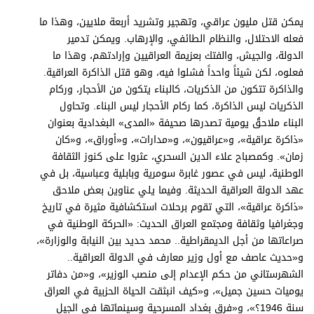
برامج
يمكن قتل مليون عراقي، وتهجير وتشريد أربعة ملايين، وهذا ما
عدد اليوم
فعله الاحتلال، والنظام الطائفي، والإرهاب. ويمكن تدمير
الدولة، والجيش، والفتك بعزيمة العراقيين وإرادتهم، وهذا ما
فعلوه، لكن شيئاً واحداً فشلوا فيه، وهو قتل الذاكرة العراقية.
والذاكرة تتكون من الذكريات، كالبناء يتكون من الأحجار، وركام
مواقيت الصلاة
الذكريات ليس الذاكرة، كما ركام الأحجار ليس البناء. وتحاول
الأحوال الجوية
البناء ملاحقُ يومية تصدرها صحيفة «المدى» البغدادية بعنوان
«ذاكرة عراقية»، و«عراقيون»، و«مدارات»، و«أوراق»، و«كان
زمان». وكمصباح علاء الدين السحري، عثروا على كنوز الثقافة
الوطنية، ليس في عصور غابرة سومرية وبابلية وعباسية، بل في
عهد الدولة العراقية الحديثة. وفيما يلي عناوين بعض ملاحق
«ذاكرة عراقية»، التي تقوم برحلات استكشافية مثيرة في تاريخ
وجغرافيا وثقافة ومجتمع العراق الحديث: «الحركة الوطنية في
صراعاتها من أجل الديمقراطية.. محمد حديد بين النيابة والوزارة»،
و«حديث عاصف مع أول وزير معارف في الدولة العراقية..
الشهرستاني من حكم الإعدام إلى منصب الوزير»، و«من دفاتر
يوميات حسين جميل»، و«كيف انبثقت الحياة الحزبية في العراق
سنة 1946؟»، و«فرق بغداد المسرحية وسينماتها في الجيل