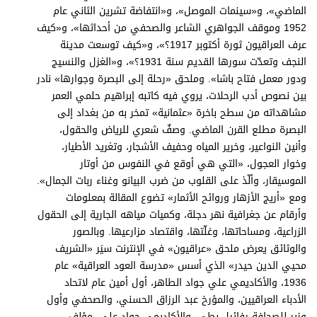
الماضي»، و«سينمات الموصل»، و«انتفاضة تشرين الثاني عام
1952 وموقف الجواهري الشاعر والصحفي من أحداثها»، و«كيف
عرف العراقيون ثورة أكتوبر 1917؟»، و«كيف توسعت مدينة
النجف وتعدّت سورها القديم سنة 1931؟»، و«الغزل والنسيج
ودور معمل فتاح باشا». وملحق «رحلة إلى البصرة وجوارها» نادر
بين نصوص أدب الرحلات، يروي فيه كاتبه إبراهيم حلمي العمر
مشاهداته من سطح باخرة «عثمانية» تمخر به من بغداد إلى
البصرة مطلع القرن الماضي. وصفٌ شعري للرياض والحقول،
وأنين النواعير، وخرير المياه وحفيف الأشجار، وتغريد الأطيار،
وخوار العجول، «التي هي أوقع في النفوس من أوتار
الموسيقار، وألّذ على القلوب من ضرب البيانو وغناء ربات الجمال».
ومع «أريج الأزهار وروائح الأثمار» تضوع المقالة بمعلومات
وأرقام عن جغرافية نهر دجلة، وكميات مياهه الجارية إلى الحقول
الزراعية، ومساحاتها، وغلّتها، واقتصاد مزارعيها. وبالصور
والوثائق يعرض ملحق «عراقيون» في الإنترنت سيَر «الشريف
محيي الدين حيدر» الذي أسس «مدرسة العود العراقية» عام
1936، والأكاديمي علي جواد الطاهر، أول أمين عام لاتحاد
الأدباء العراقيين، والمؤرخ عبد الرزاق الحسني، والصحفي وأول
وزير للصحافة رفائيل بطي، والأكاديمي جواد علي، مؤلف