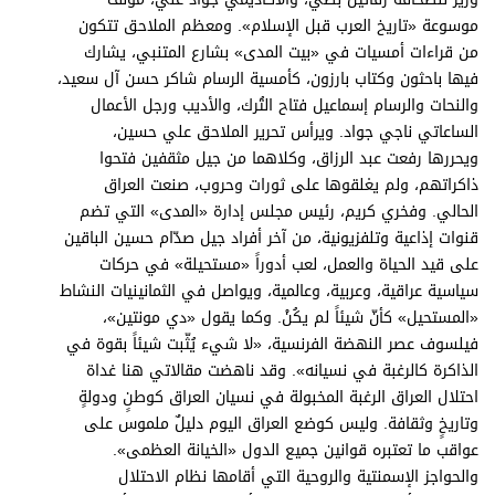
موسوعة «تاريخ العرب قبل الإسلام». ومعظم الملاحق تتكون
من قراءات أمسيات في «بيت المدى» بشارع المتنبي، يشارك
فيها باحثون وكتاب بارزون، كأمسية الرسام شاكر حسن آل سعيد،
والنحات والرسام إسماعيل فتاح التُرك، والأديب ورجل الأعمال
الساعاتي ناجي جواد. ويرأس تحرير الملاحق علي حسين،
ويحررها رفعت عبد الرزاق، وكلاهما من جيل مثقفين فتحوا
ذاكراتهم، ولم يغلقوها على ثورات وحروب، صنعت العراق
الحالي. وفخري كريم، رئيس مجلس إدارة «المدى» التي تضم
قنوات إذاعية وتلفزيونية، من آخر أفراد جيل صدّام حسين الباقين
على قيد الحياة والعمل، لعب أدوراً «مستحيلة» في حركات
سياسية عراقية، وعربية، وعالمية، ويواصل في الثمانينيات النشاط
«المستحيل» كأنّ شيئاً لم يكُنْ. وكما يقول «دي مونتين»،
فيلسوف عصر النهضة الفرنسية، «لا شيء يُثّبت شيئاً بقوة في
الذاكرة كالرغبة في نسيانه». وقد ناهضت مقالاتي هنا غداة
احتلال العراق الرغبة المخبولة في نسيان العراق كوطنٍ ودولةٍ
وتاريخٍ وثقافة. وليس كوضع العراق اليوم دليلٌ ملموس على
عواقب ما تعتبره قوانين جميع الدول «الخيانة العظمى».
والحواجز الإسمنتية والروحية التي أقامها نظام الاحتلال